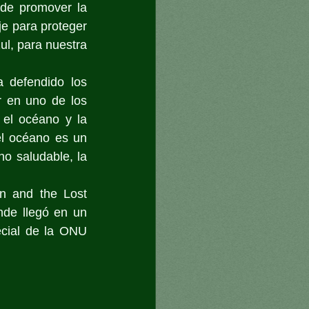
 de promover la 
e para proteger 
l, para nuestra 
 defendido los 
 en uno de los 
el océano y la 
l océano es un 
o saludable, la 
 and the Lost 
nde llegó en un 
cial de la ONU 