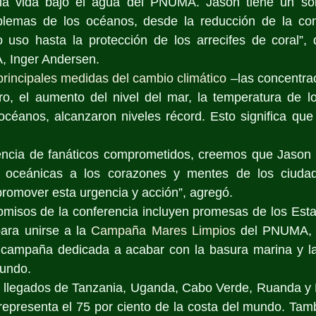
a vida bajo el agua del PNUMA. Jason tiene un sólid
blemas de los océanos, desde la reducción de la con
 uso hasta la protección de los arrecifes de coral”, di
, Inger Andersen. 
principales medidas del cambio climático
 –las concentra
ro, el aumento del nivel del mar, la temperatura de lo
 océanos, alcanzaron niveles récord. Esto significa qu
ncia de fanáticos comprometidos, creemos que Jason p
s oceánicas a los corazones y mentes de los ciudad
romover esta urgencia y acción”, agregó.
misos de la conferencia incluyen promesas de los Estad
ra unirse a la 
Campaña Mares Limpios
 del PNUMA, q
campaña dedicada a acabar con la basura marina y la
mundo. 
n llegados de Tanzania, Uganda, Cabo Verde, Ruanda y P
 representa el 75 por ciento de la costa del mundo. Tam