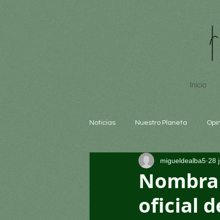
Inicio
Noticias
Nuestro Planeta
Opi
migueldealba5
28 
Arte y cultura
Educación
Nombran
oficial 