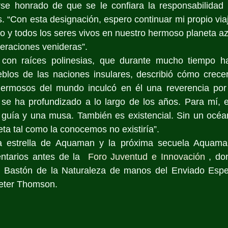
irse honrado de que se le confiara la responsabilidad
. “Con esta designación, espero continuar mi propio viaj
o y todos los seres vivos en nuestro hermoso planeta azu
eraciones venideras”.
 con raíces polinesias, que durante mucho tiempo ha
blos de las naciones insulares, describió cómo crecer
ermosos del mundo inculcó en él una reverencia por 
 se ha profundizado a lo largo de los años. Para mí, e
 guía y una musa. También es existencial. Sin un océan
eta tal como la conocemos no existiría”.
 estrella de Aquaman y la próxima secuela Aquaman
tarios antes de la  
Foro Juventud e Innovación
 , do
el Bastón de la Naturaleza de manos del Enviado Espe
eter Thomson. 