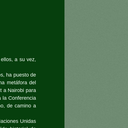
llos, a su vez, 
s, ha puesto de 
a metáfora del 
 a Nairobi para 
la Conferencia 
o, de camino a 
aciones Unidas 