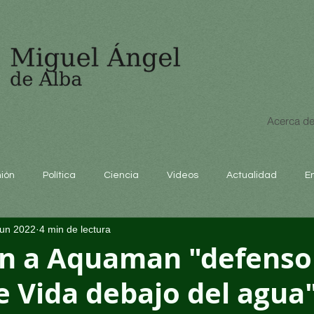
Acerca de
nión
Política
Ciencia
Videos
Actualidad
E
jun 2022
4 min de lectura
educación
 a Aquaman "defenso
de Vida debajo del agua