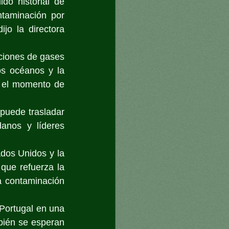
o historial de 
taminación por 
jo la directora 
ciones de gases 
s océanos y la 
e el momento de 
uede trasladar 
anos y líderes 
os Unidos y la 
ue refuerza la 
 contaminación 
ortugal en una 
bién se esperan 