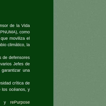
sor de la Vida 
 (PNUMA), como 
ue moviliza el 
io climático, la 
s de defensores 
varios Jefes de 
garantizar una 
sidad crítica de 
e los océanos, y 
  y  
rePurpose 