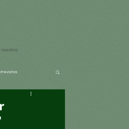
 nosotros
ntrevistas
r
"