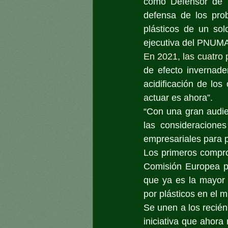
como Defensor de l
defensa de los pro
plásticos de un solo
ejecutiva del PNUMA
En 2021, las cuatro 
de efecto invernade
acidificación de los
actuar es ahora”.
“Con una gran audie
las consideracione
empresariales para p
Los primeros compro
Comisión Europea pa
que ya es la mayor 
por plásticos en el 
Se unen a los recié
iniciativa que ahora