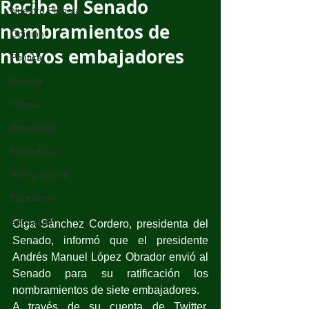
Recibe el Senado
Nuestro Planeta
nombramientos de
Opinión
nuevos embajadores
Política
Ciencia
Videos
Actualidad
Entrevistas
Arte y cultura
Educación
educación
Olga Sánchez Cordero, presidenta del 
Senado, informó que el presidente 
Andrés Manuel López Obrador envió al 
Senado para su ratificación los 
nombramientos de siete embajadores.
A través de su cuenta de Twitter, 