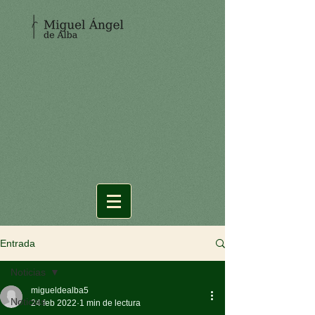
Entrada
Noticias
migueldealba5
Noticias
24 feb 2022
1 min de lectura