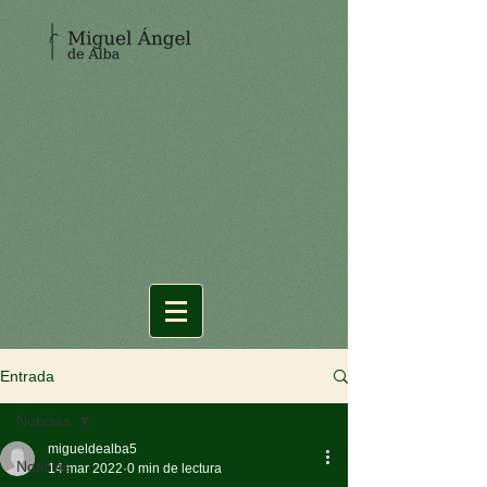
Entrada
Noticias
migueldealba5
Noticias
14 mar 2022
0 min de lectura