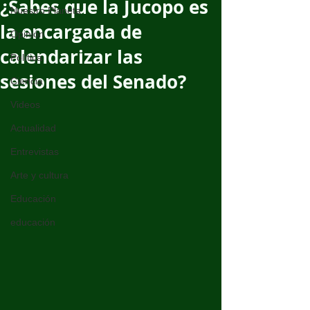
¿Sabes que la Jucopo es
Nuestro Planeta
la encargada de
Opinión
calendarizar las
Política
sesiones del Senado?
Ciencia
Videos
Actualidad
Entrevistas
Arte y cultura
Educación
educación