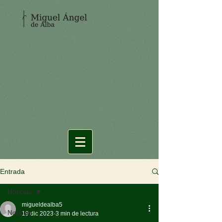
Entrada
Noticias
migueldealba5
Noticias
19 dic 2023
3 min de lectura