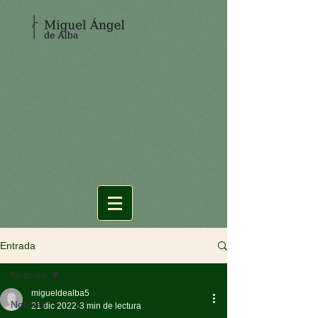
Entrada
Noticias
migueldealba5
Noticias
21 dic 2022
3 min de lectura