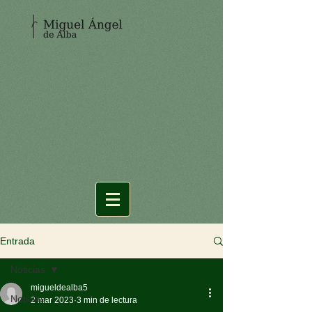
Entrada
Noticias
migueldealba5
Noticias
2 mar 2023
3 min de lectura