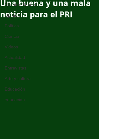
Una buena y una mala
Nuestro Planeta
noticia para el PRI
Opinión
Política
Ciencia
Videos
Actualidad
Entrevistas
Arte y cultura
Educación
educación