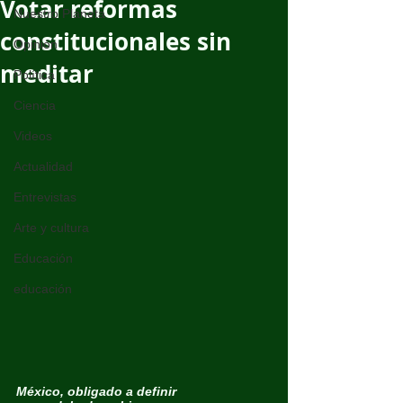
Votar reformas
Nuestro Planeta
constitucionales sin
Opinión
meditar
Política
Ciencia
Videos
Actualidad
Entrevistas
Arte y cultura
Educación
educación
México, obligado a definir 