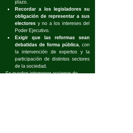
plazo. 
Recordar a los legisladores su 
obligación de representar a sus 
electores
 y no a los intereses del 
Poder Ejecutivo. 
Exigir que las reformas sean 
debatidas de forma pública
, con 
la intervención de expertos y la 
participación de distintos sectores 
de la sociedad.
Se pueden interponer acciones de 
inconstitucionalidad o amparos 
colectivos en el caso de que las 
reformas afecten directamente los 
derechos y libertades, pero en el 
México actual eso se perdió. 
Hacer inapelables las reformas 
constitucionales reduce los principios 
de 
pluralidad y revisión democrática 