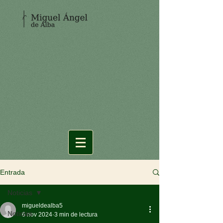
Entrada
Noticias
migueldealba5
Noticias
6 nov 2024
3 min de lectura