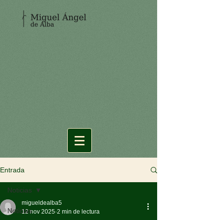
Entrada
Noticias
migueldealba5
Noticias
12 nov 2025
2 min de lectura