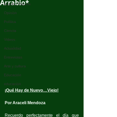
Arrabio*
Nuestro Planeta
Opinión
Política
Ciencia
Videos
Actualidad
Entrevistas
Arte y cultura
Educación
educación
¡Qué Hay de Nuevo…Viejo!
Por Araceli Mendoza
Recuerdo perfectamente el día que 