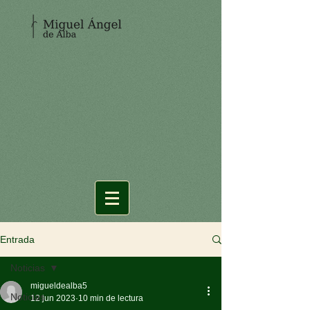
Entrada
Noticias
migueldealba5
Noticias
12 jun 2023
10 min de lectura