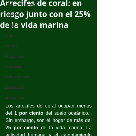
Arrecifes de coral: en
Nuestro Planeta
riesgo junto con el 25%
Opinión
de la vida marina
Política
Ciencia
Videos
Actualidad
Entrevistas
Arte y cultura
Educación
educación
Los arrecifes de coral ocupan menos 
del 
1 por ciento
 del suelo oceánico... 
Sin embargo, son el hogar de más del 
25 por ciento
 de la vida marina. La 
actividad humana y el calentamiento 