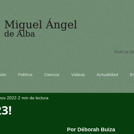
Acerca de
nión
Política
Ciencia
Videos
Actualidad
E
nov 2022
2 min de lectura
educación
23!
Por Déborah Buiza