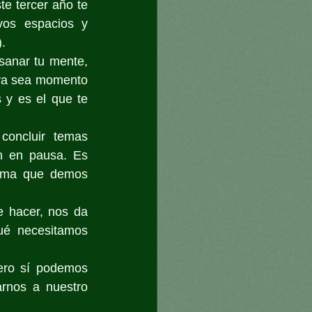
e tercer año te 
vos espacios y 
. 
anar tu mente, 
 ya sea momento 
y es el que te 
oncluir temas 
n en pausa. Es 
orma que demos 
 hacer, nos da 
é necesitamos 
ero sí podemos 
rnos a nuestro 