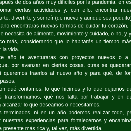
pués de dos años muy difíciles por la pandemia, en est
omar ciertas actividades y, con ello, encontrar nue
rte, divertirte y sonreír (de nuevo y aunque sea poquito)
año encontraras nuevas formas de cuidar tu corazón, s
ue necesita de alimento, movimiento y cuidado, o no, y
co más, considerando que lo habitarás un tiempo más 
 la vida.
te año te aventuraras con proyectos nuevos o a c
que, por avanzar en ciertas cosas, otras se quedara
 si queremos traerlos al nuevo año y para qué, de f
 pasos.
on qué contamos, lo que hicimos y lo que dejamos de
 transformamos, qué nos falta por trabajar y en qu
 alcanzar lo que deseamos o necesitamos.
 terminados, ni en un año podemos realizar todo, p
 nuestras experiencias para fortalecernos y encamina
a presente más rica y, tal vez, más divertida.