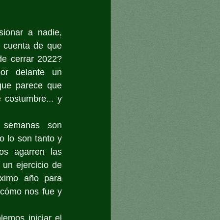
ionar a nadie, 
 cuenta de que 
e cerrar 2022? 
or delante un 
que parece que 
costumbre... y 
 semanas son 
 lo son tanto y 
s agarren las 
un ejercicio de 
óximo año para 
cómo nos fue y 
emos iniciar el 