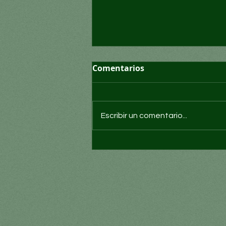
Comentarios
Escribir un comentario...
Convocatoria para cubrir
basura cero, gestión de
residuos y acción
climática