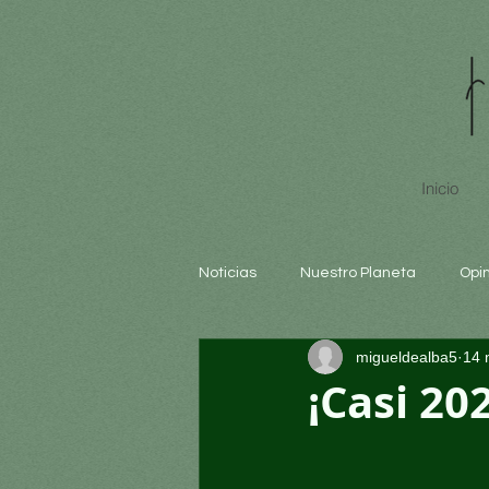
Inicio
Noticias
Nuestro Planeta
Opi
migueldealba5
14 
Arte y cultura
Educación
¡Casi 20