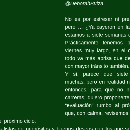
@DeborahBuiza
No es por estresar ni pres
pero … ¿Ya cayeron en la
estamos a siete semanas d
Prácticamente tenemos p
viernes muy largo, en el 
todo va más aprisa que de 
con mayor tránsito también.
Y sí, parece que siete
muchas, pero en realidad no
entonces, para que no no
carreras, quiero proponerte 
“evaluación” rumbo al pr
que, con calma, revisemos 
 próximo ciclo.
s listas de propósitos y buenos deseos con los que sol