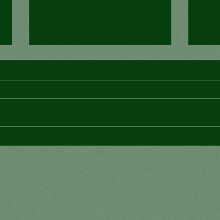
¿Co
Los desastres deben verse
como personas, no como
cifras: ONU