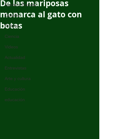
De las mariposas
Nuestro Planeta
monarca al gato con
Opinión
botas
Política
Ciencia
Videos
Actualidad
Entrevistas
Arte y cultura
Educación
educación