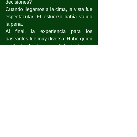
decisiones?
Cuando llegamos a la cima, la vista fue 
espectacular. El esfuerzo había valido 
la pena.
Al final, la experiencia para los 
paseantes fue muy diversa. Hubo quien 
no llegó a la cima pero disfrutó el lugar, 
el aire limpio, la convivencia con 
personas desconocidas, el encuentro 
con la naturaleza, e incluso —en algún 
momento— las mariposas bajaron 
hasta ellas. 
Hubo quien subió hasta lo más alto y 
disfrutó ver los árboles con racimos de 
mariposas colgados de sus ramas y 
verlas revolotear con sus alas de color 
naranja a la luz del sol.
Hubo quien, aún entre la multitud 
(porque ya en ese espacio el sendero 