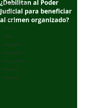
¿Debilitan al Poder
Nuestro Planeta
Judicial para beneficiar
Opinión
al crimen organizado?
Política
Ciencia
Videos
Actualidad
Entrevistas
Arte y cultura
Educación
educación