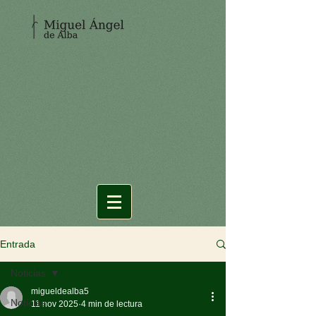
Entrada
Noticias
migueldealba5
Noticias
11 nov 2025
4 min de lectura