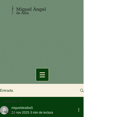
Entrada
Noticias
migueldealba5
Noticias
24 nov 2025
3 min de lectura