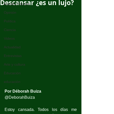
Descansar ¿es un lujo?
Nuestro Planeta
Opinión
Política
Ciencia
Videos
Actualidad
Entrevistas
Arte y cultura
Educación
educación
Por Déborah Buiza
@DeborahBuiza
Estoy cansada. Todos los días me 