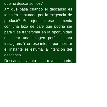
que no descansemos?
¿Y qué pasa cuando el descanso es 
también capturado por la exigencia de 
producir? Por ejemplo, ese momento 
con una taza de café que podría ser 
para ti se transforma en la oportunidad 
de crear una imagen perfecta para 
Instagram. Y en ese intento por mostrar 
el instante se esfuma la intención del 
descanso.
Descansar ahora es revolucionario, 
estar sin producir para “hackear” al 
sistema.
Ya se siente cada vez más cerca la 
temporada decembrina, en donde lo 
que menos hacemos es “descansar”. 
Entramos en ritmo frenético, en un 
modo donde el descanso se pospone 
para enero, como si pudiéramos 