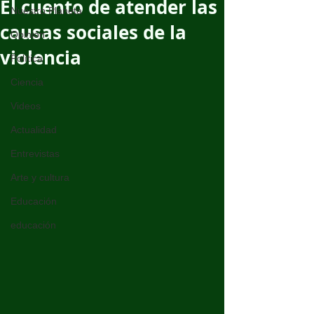
El cuento de atender las
Nuestro Planeta
causas sociales de la
Opinión
violencia
Política
Ciencia
Videos
Actualidad
Entrevistas
Arte y cultura
Educación
educación