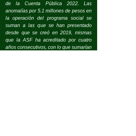
de la Cuenta Pública 2022. Las 
anomalías por 5.1 millones de pesos en 
la operación del programa social se 
suman a las que se han presentado 
desde que se creó en 2019, mismas 
que la ASF ha acreditado por cuatro 
años consecutivos, con lo que sumarían 
irregularidades por más de 175 
millones de pesos”,
 reportó la 
revista 
Expansión
.
Por otro lado, el programa no garantiza 
que en los centros de trabajo haya 
personas capacitadas para enseñar a 
los jóvenes ni que se ocupen de 
enseñarlos, y no existe una evaluación 
de si realmente adquirieron 
conocimientos y habilidades. Tampoco 
hay un esquema de vinculación con el 
empleo, eso se deja al mercado.