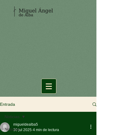
Entrada
Noticias
migueldealba5
Noticias
30 jul 2025
4 min de lectura