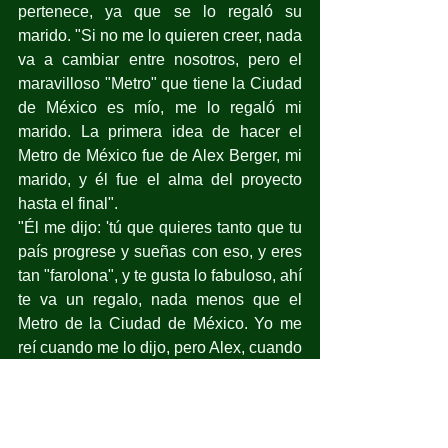
pertenece, ya que se lo regaló su 
marido. "Si no me lo quieren creer, nada 
va a cambiar entre nosotros, pero el 
maravilloso "Metro" que tiene la Ciudad 
de México es mío, me lo regaló mi 
marido. La primera idea de hacer el 
Metro de México fue de Alex Berger, mi 
marido, y él fue el alma del proyecto 
hasta el final".
"Él me dijo: 'tú que quieres tanto que tu 
país progrese y sueñas con eso, y eres 
tan "farolona", y te gusta lo fabuloso, ahí 
te va un regalo, nada menos que el 
Metro de la Ciudad de México. Yo me 
reí cuando me lo dijo, pero Alex, cuando 
prometía, cumplía".​
En 2014, el Metro y la Fundación "María 
Félix" realizaron un homenaje a la 
también conocida como "La Diva del 