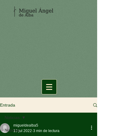
Entrada
Noticias
migueldealba5
Noticias
13 jul 2022
3 min de lectura