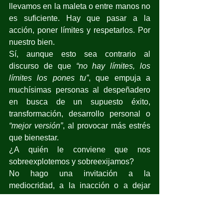
llevamos en la maleta o entre manos no 
es suficiente. Hay que pasar a la 
acción, poner límites y respetarlos. Por 
nuestro bien.
Sí, aunque esto sea contrario al 
discurso de que 
“no hay límites, los 
límites los pones tu”
, que empuja a 
muchísimas personas al despeñadero 
en busca de un supuesto éxito, 
transformación, desarrollo personal o 
“mejor versión”
, al provocar más estrés 
que bienestar.
¿A quién le conviene que nos 
sobreexplotemos y sobreexijamos? 
No hago una invitación a la 
mediocridad, a la inacción o a dejar 
botadas las responsabilidades, sino a 
poner cada cosa en su lugar, en su 
tiempo y con la energía 