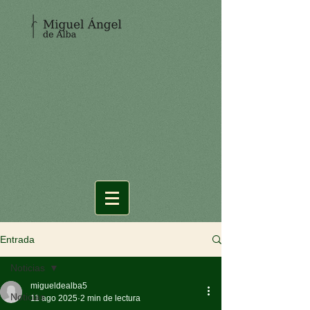
Entrada
Noticias
migueldealba5
Noticias
11 ago 2025
2 min de lectura