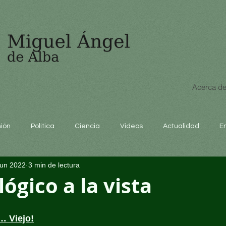
Acerca de
nión
Política
Ciencia
Videos
Actualidad
E
jun 2022
3 min de lectura
educación
ógico a la vista
… Viejo!