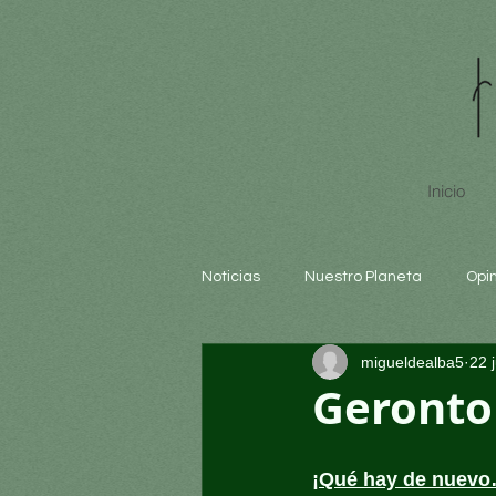
Inicio
Noticias
Nuestro Planeta
Opi
migueldealba5
22 
Arte y cultura
Educación
Gerontol
¡Qué hay de nuevo