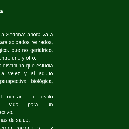
za
la Sedena: ahora va a 
ara soldados retirados, 
ico, que no geriátrico. 
ntre uno y otro.
 disciplina que estudia 
 la vejez y al adulto 
rspectiva biológica, 
omentar un estilo 
de vida para un 
ctivo.
mas de salud.
ergeneracionales y 