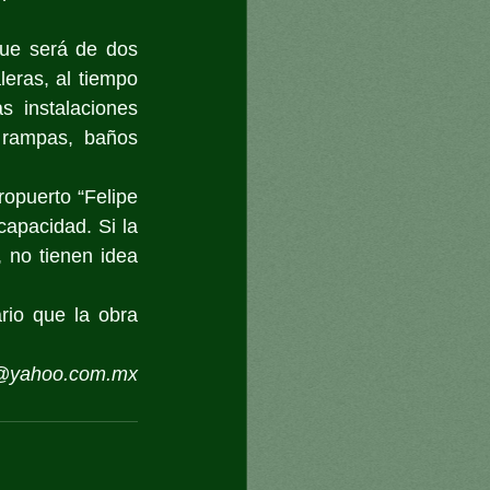
ue será de dos 
eras, al tiempo 
 instalaciones 
 rampas, baños 
opuerto “Felipe 
apacidad. Si la 
 no tienen idea 
rio que la obra 
@yahoo.com.mx