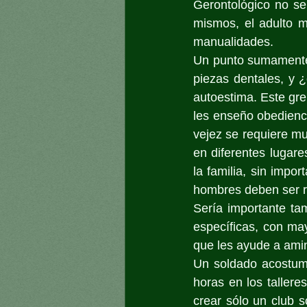
Gerontológico no se 
mismos, el adulto m
manualidades.
Un punto sumamente 
piezas dentales, y 
autoestima. Este gre
les enseño obedienci
vejez se requiere mu
en diferentes lugare
la familia, sin impor
hombres deben ser re
Sería importante ta
específicas, con may
que les ayude a ami
Un soldado acostum
horas en los taller
crear sólo un club s