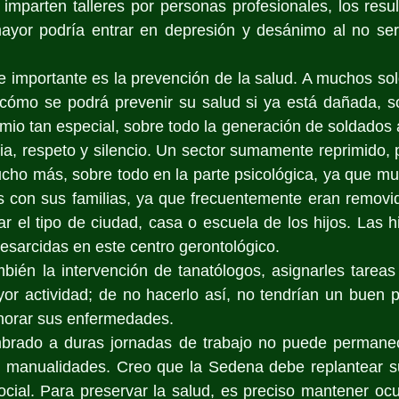
imparten talleres por personas profesionales, los resul
ayor podría entrar en depresión y desánimo al no ser
importante es la prevención de la salud. A muchos sold
¿cómo se podrá prevenir su salud si ya está dañada, so
mio tan especial, sobre todo la generación de soldados a 
a, respeto y silencio. Un sector sumamente reprimido, p
cho más, sobre todo en la parte psicológica, ya que mu
s con sus familias, ya que frecuentemente eran removido
tar el tipo de ciudad, casa o escuela de los hijos. Las h
sarcidas en este centro gerontológico.
mbién la intervención de tanatólogos, asignarles tarea
or actividad; de no hacerlo así, no tendrían un buen p
norar sus enfermedades.
brado a duras jornadas de trabajo no puede permanec
es manualidades. Creo que la Sedena debe replantear su
ocial. Para preservar la salud, es preciso mantener ocup