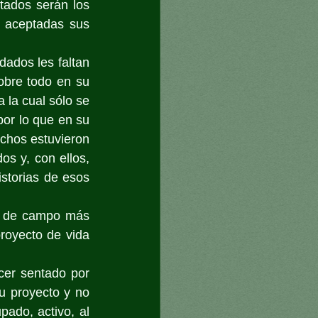
tados serán los 
 aceptadas sus 
ados les faltan 
bre todo en su 
la cual sólo se 
or lo que en su 
chos estuvieron 
s y, con ellos, 
istorias de esos 
s de campo más 
royecto de vida 
er sentado por 
 proyecto y no 
ado, activo, al 