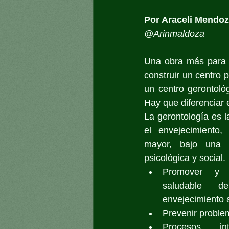
Por Araceli Mendo
@Arinmaldoza
Una obra más para 
construir un centro p
un centro gerontológ
Hay que diferenciar e
La gerontología es la
el envejecimiento,
mayor, bajo una pe
psicológica y social.
Promover y f
saludable 
envejecimiento a
Prevenir proble
Procesos int