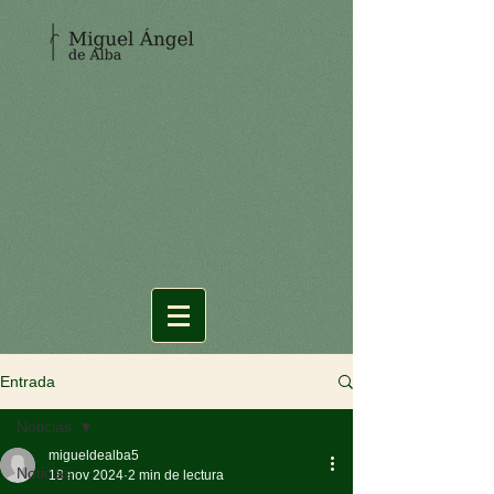
Entrada
Noticias
migueldealba5
Noticias
18 nov 2024
2 min de lectura