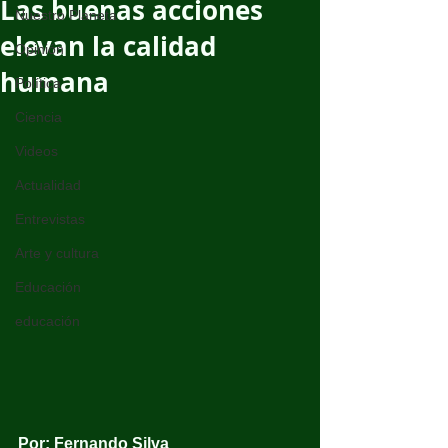
Las buenas acciones
Nuestro Planeta
elevan la calidad
Opinión
humana
Política
Ciencia
Videos
Actualidad
Entrevistas
Arte y cultura
Educación
educación
Por: Fernando Silva