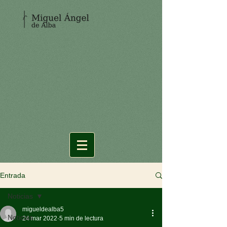
Entrada
Noticias
migueldealba5
Noticias
24 mar 2022
5 min de lectura