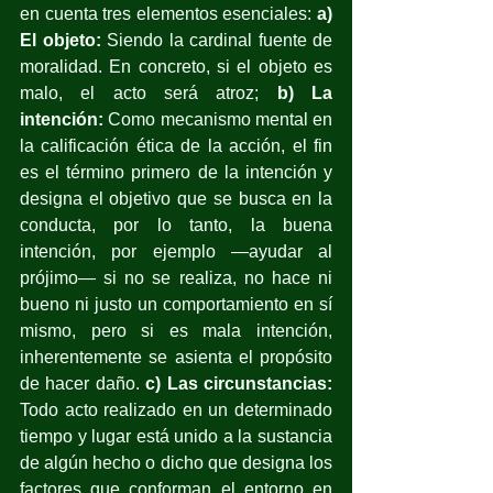
en cuenta tres elementos esenciales: 
a) 
El objeto:
 Siendo la cardinal fuente de 
moralidad. En concreto, si el objeto es 
malo, el acto será atroz; 
b) La 
intención:
 Como mecanismo mental en 
la calificación ética de la acción, el fin 
es el término primero de la intención y 
designa el objetivo que se busca en la 
conducta, por lo tanto, la buena 
intención, por ejemplo —ayudar al 
prójimo— si no se realiza, no hace ni 
bueno ni justo un comportamiento en sí 
mismo, pero si es mala intención, 
inherentemente se asienta el propósito 
de hacer daño. 
c) Las circunstancias:
Todo acto realizado en un determinado 
tiempo y lugar está unido a la sustancia 
de algún hecho o dicho que designa los 
factores que conforman el entorno en 