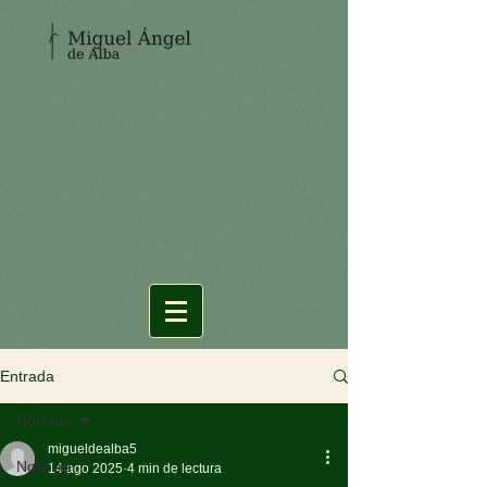
Entrada
Noticias
migueldealba5
Noticias
14 ago 2025
4 min de lectura