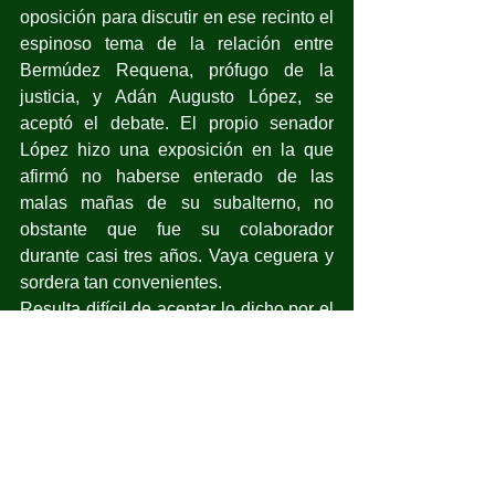
oposición para discutir en ese recinto el 
espinoso tema de la relación entre 
Bermúdez Requena, prófugo de la 
justicia, y Adán Augusto López, se 
aceptó el debate. El propio senador 
López hizo una exposición en la que 
afirmó no haberse enterado de las 
malas mañas de su subalterno, no 
obstante que fue su colaborador 
durante casi tres años. Vaya ceguera y 
sordera tan convenientes.
Resulta difícil de aceptar lo dicho por el 
senador. Y aunque señaló que empezó 
a tener algo de información sobre el mal 
proceder de su ex colaborador cuando 
fue secretario de Gobernación, tampoco 
hizo nada, a pesar de que el 
gobernador que lo sustituyó, Carlos 
Manuel Merino, había ratificado en el 