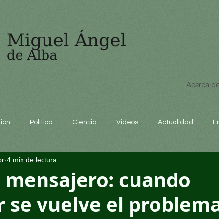
Acerca de
nión
Política
Ciencia
Videos
Actualidad
E
br
4 min de lectura
educación
l mensajero: cuando
 se vuelve el problem