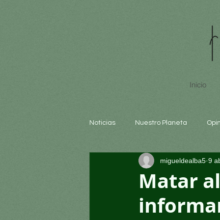
Inicio
Noticias
Nuestro Planeta
Opi
migueldealba5
9 a
Arte y cultura
Educación
Matar a
informar