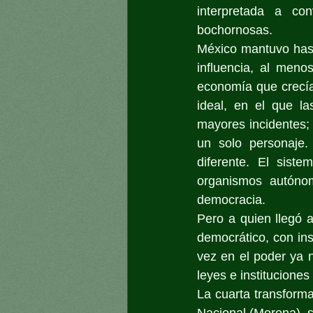
interpretada a co
bochornosas.
México mantuvo hasta
influencia, al meno
economía que crecía;
ideal, en el que la
mayores incidentes; 
un solo personaje.
diferente. El siste
organismos autónom
democracia.
Pero a quien llegó a
democrático, con ins
vez en el poder ya n
leyes e institucione
La cuarta transform
Nacional (Morena), se