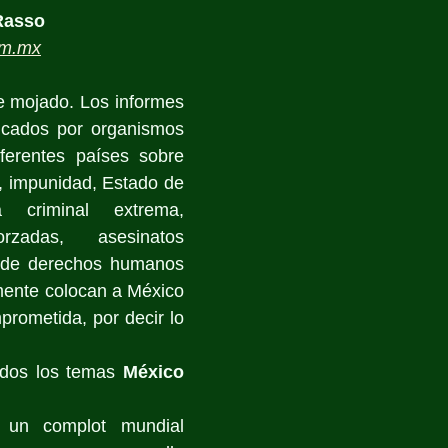
Rasso
om.mx
re mojado. Los informes 
icados por organismos 
iferentes países sobre 
, impunidad, Estado de 
a criminal extrema, 
rzadas, asesinatos 
n de derechos humanos 
mente colocan a México 
rometida, por decir lo 
odos los temas 
México 
r un complot mundial 