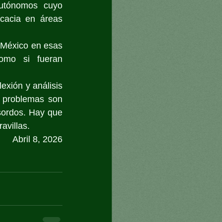
utónomos cuyo 
icacia en áreas 
 México en esas 
omo si fueran 
xión y análisis 
 problemas son 
sordos. Hay que 
avillas.
Abril 8, 2026