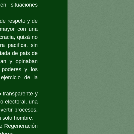
n situaciones 
de respeto y de 
 mayor con una 
racia, quizá no 
 pacífica, sin 
Nada de país de 
an y opinaban 
e poderes y los 
jercicio de la 
 transparente y 
 electoral, una 
ertir procesos, 
un solo hombre.
e Regeneración 
oderes.