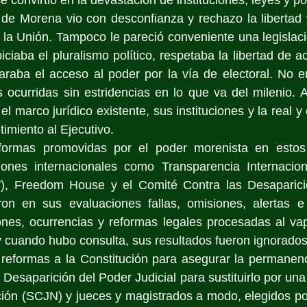
o de Morena vio con desconfianza y rechazo la libertad
 la Unión. Tampoco le pareció conveniente una legislaci
aba el pluralismo político, respetaba la libertad de acc
raba el acceso al poder por la vía de electoral. No en
as ocurridas sin estridencias en lo que va del milenio. 
l marco jurídico existente, sus instituciones y la real y e
imiento al Ejecutivo.
reformas promovidas por el poder morenista en estos
iones internacionales como Transparencia Internacion
, Freedom House y el Comité Contra las Desaparicio
ron en sus evaluaciones fallas, omisiones, alertas e 
nes, ocurrencias y reformas legales procesadas al vapor
 y cuando hubo consulta, sus resultados fueron ignorados
 reformas a la Constitución para asegurar la permanenc
. Desaparición del Poder Judicial para sustituirlo por un
ación (SCJN) y jueces y magistrados a modo, elegidos p