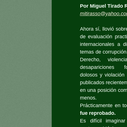
Por Miguel Tirado 
mitirasso@yahoo.c
Ahora sí, llovió sob
de evaluación pract
internacionales a d
temas de corrupción
Derecho, violenci
desapariciones fo
dolosos y violació
publicados reciente
en una posición comp
menos.
Prácticamente en t
fue reprobado.
Es difícil imagina