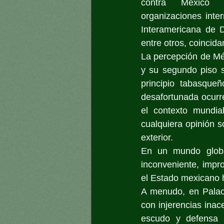
contra México
organizaciones int
Interamericana de 
entre otros, coincid
La percepción de Méx
y su segundo piso 
principio tabasqueño
desafortunada ocurre
el contexto mundia
cualquiera opinión s
exterior.
En un mundo global
inconveniente, impr
el Estado mexicano h
A menudo, en Palaci
con injerencias inac
escudo y defensa 