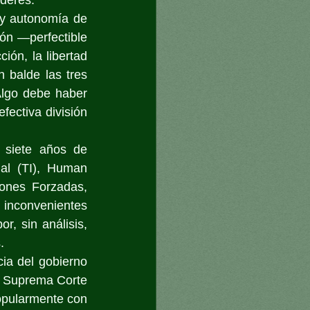
 y autonomía de 
ón —perfectible 
ión, la libertad 
 balde las tres 
Algo debe haber 
fectiva división 
 siete años de 
al (TI), Human 
nes Forzadas, 
inconvenientes 
, sin análisis, 
.
ia del gobierno 
a Suprema Corte 
opularmente con 