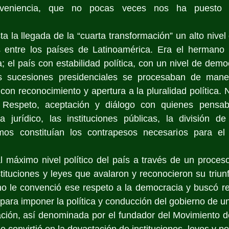
nveniencia, que no pocas veces nos ha puesto e
 la llegada de la “cuarta transformación” un alto nivel 
s entre los países de Latinoamérica. Era el hermano
 el país con estabilidad política, con un nivel de democ
s sucesiones presidenciales se procesaban de manera
con reconocimiento y apertura a la pluralidad política. 
 Respeto, aceptación y diálogo con quienes pensab
ma jurídico, las instituciones públicas, la división d
os constituían los contrapesos necesarios para el e
l máximo nivel político del país a través de un proceso
tituciones y leyes que avalaron y reconocieron su triunfo
o le convenció ese respeto a la democracia y buscó rev
s para imponer la política y conducción del gobierno de 
ación, así denominada por el fundador del Movimiento d
 convirtió en la devastación de instituciones, leyes y p