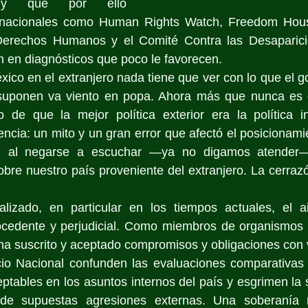
 y que por ello 
ernacionales como Human Rights Watch, Freedom Hous
Derechos Humanos y el Comité Contra las Desaparici
an en diagnósticos que poco le favorecen.
ico en el extranjero nada tiene que ver con lo que el go
suponen va viento en popa. Ahora más que nunca es e
 de que la mejor política exterior era la política int
ncia: un mito y un gran error que afectó el posicionamie
l al negarse a escuchar —ya no digamos atender— y
obre nuestro país proveniente del extranjero. La cerrazó
izado, en particular en los tiempos actuales, el ai
ocedente y perjudicial. Como miembros de organismos in
a suscrito y aceptado compromisos y obligaciones con v
o Nacional confunden las evaluaciones comparativas a
eptables en los asuntos internos del país y esgrimen la
de supuestas agresiones externas. Una soberanía m