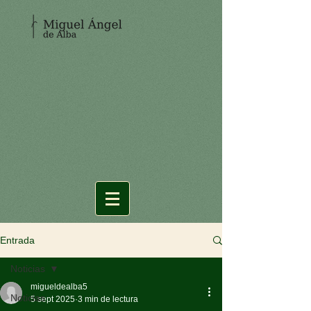
Entrada
Noticias
migueldealba5
Noticias
5 sept 2025
3 min de lectura