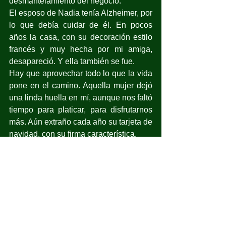
desmantelamiento del negocio.
El esposo de Nadia tenía Alzheimer, por 
lo que debía cuidar de él. En pocos 
años la casa, con su decoración estilo 
francés y muy hecha por mi amiga, 
desapareció. Y ella también se fue.
Hay que aprovechar todo lo que la vida 
pone en el camino. Aquella mujer dejó 
una linda huella en mí, aunque nos faltó 
tiempo para platicar, para disfrutarnos 
más. Aún extraño cada año su tarjeta de 
navidad, con su firma característica.
Recuerdo ahora una anécdota de ella:
Como dije, era atractiva a pesar de su 
avanzada edad y tenía un novio, quien 
la invitó a cenar al restaurant Churchill. 
Al terminar la sopa, el señor llamó al 
capitán para reclamar.
—   ¡No es posible, hay un diente en mi 