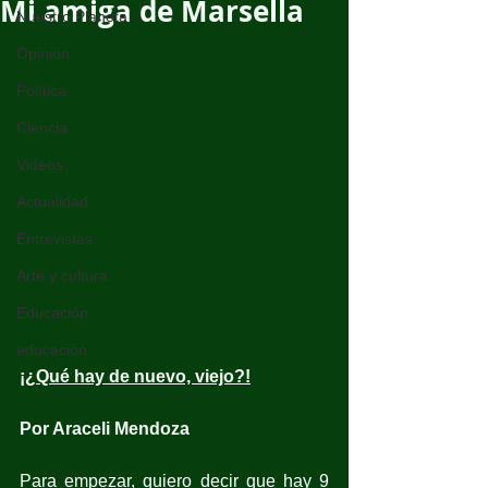
Mi amiga de Marsella
Nuestro Planeta
Opinión
Política
Ciencia
Videos
Actualidad
Entrevistas
Arte y cultura
Educación
educación
¡¿Qué hay de nuevo, viejo?!
Por Araceli Mendoza
Para empezar, quiero decir que hay 9 