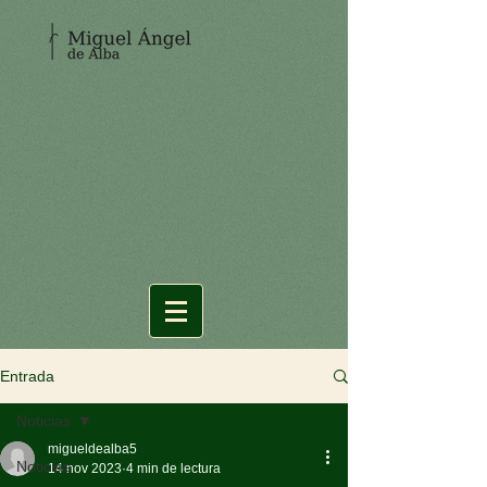
Entrada
Noticias
migueldealba5
Noticias
14 nov 2023
4 min de lectura