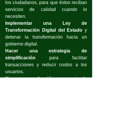
los ciudadanos, para que éstos reciban 
servicios de calidad cuando lo 
necesiten.
Implementar una Ley de 
Transformación Digital del Estado
 y 
detonar la transformación hacia un 
gobierno digital.
Hacer una estrategia de 
simplificación
 para facilitar 
transacciones y reducir costos a los 
usuarios.
Hacer una evaluación 
pormenorizada 
del número óptimo de servidores 
públicos que se requieren
 para 
ofrecer servicios públicos adecuados.
Aumentar los ingresos
 de los 
trabajadores y profesionales del 
servicio público para que ganen una 
remuneración justa.