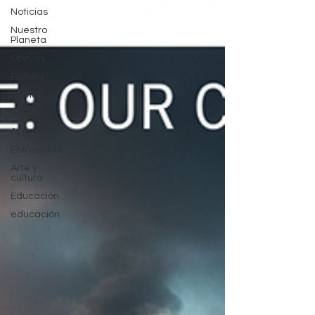
Noticias
Nuestro
Planeta
Opinión
Política
Ciencia
Videos
Actualidad
Entrevistas
Arte y
cultura
Educación
educación