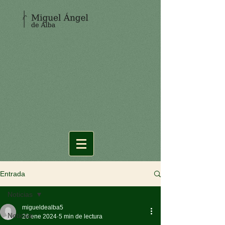
Entrada
Noticias
migueldealba5
Noticias
26 ene 2024
5 min de lectura