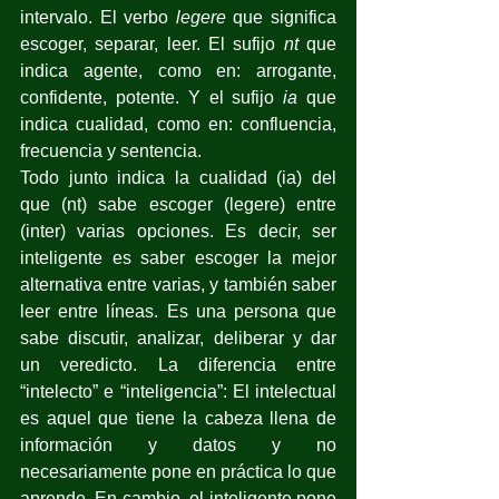
intervalo. El verbo 
legere
 que significa 
escoger, separar, leer. El sufijo 
nt
 que 
indica agente, como en: arrogante, 
confidente, potente. Y el sufijo 
ia
 que 
indica cualidad, como en: confluencia, 
frecuencia y sentencia.
Todo junto indica la cualidad (ia) del 
que (nt) sabe escoger (legere) entre 
(inter) varias opciones. Es decir, ser 
inteligente es saber escoger la mejor 
alternativa entre varias, y también saber 
leer entre líneas. Es una persona que 
sabe discutir, analizar, deliberar y dar 
un veredicto. La diferencia entre 
“intelecto” e “inteligencia”: El intelectual 
es aquel que tiene la cabeza llena de 
información y datos y no 
necesariamente pone en práctica lo que 
aprende. En cambio, el inteligente pone 