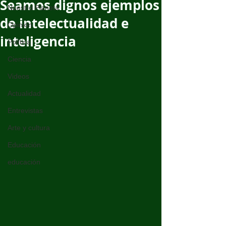
Seamos dignos ejemplos
Nuestro Planeta
de intelectualidad e
Opinión
inteligencia
Política
Ciencia
Videos
Actualidad
Entrevistas
Arte y cultura
Educación
educación