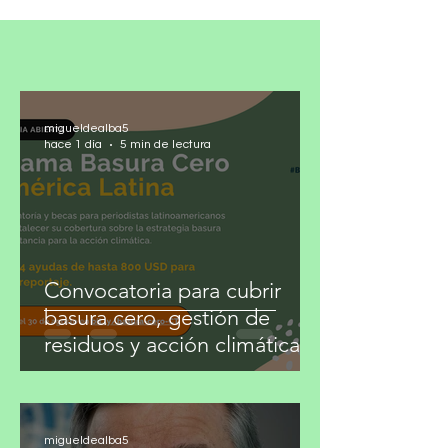
mexicana con este reconocimiento de una
organización internacional especializada en
analizar cómo las universidades preparan a
sus estudiantes para el mundo laboral.
Emerging es creadora del Global
Employability University Ranking & Survey
(GEURS), estudio basado en la evaluación
migueldealba5
directa de empleadores sobre las univers
hace 1 día
5 min de lectura
Convocatoria para cubrir
basura cero, gestión de
residuos y acción climática