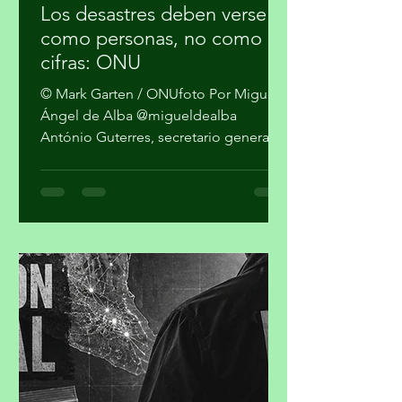
hace 1 día
2 min de lectura
Los desastres deben verse
como personas, no como
cifras: ONU
© Mark Garten / ONUfoto Por Miguel
Ángel de Alba @migueldealba
António Guterres, secretario general
de la Organización de las Naciones
Unidas, pidió una respuesta global
con enfoque humano frente a la
convergencia de conflictos, crisis
climática, inseguridad alimentaria y
desigualdad, al advertir que el mundo
no puede reaccionar a cada desastre
como un hecho independiente.
Guterres sostuvo que las guerras y el
cambio climático agravan las
condiciones de vida de millones de pe