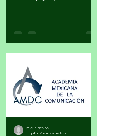
https://mayragalleryart.com YouTube:
Mayra Gallery Art Galeria Mayra
¿Cuando una obra deja de ser arte y se
convierte en un objeto de estatus? ¿El
arte y el lujo son mundos distintos? El
arte nace de la necesidad de expresar,
de hacer visible lo cotidiano que,
muchas veces, se quiere hacer
invisible. El lujo surge del deseo de
distinguirse, de marcar una diferencia
social a través de lo exclusivo. En ese
cruce de caminos, un