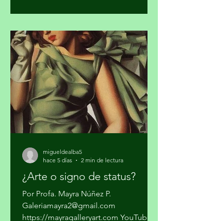
quedó atrás la etapa artesanal donde
se trataba sólo de vender mariguana y
cocaína en algunas ciudades del país y
pasarla a los Estados Unidos. Los
cárteles ya no dependen sólo del
narcotráfico tradicional. Se han
expandido hacia el narcotráfico
global, huachicol, extorsión, drogas
químicas de
migueldealba5
hace 5 días
2 min de lectura
¿Arte o signo de status?
Por Profa. Mayra Núñez P.
Galeriamayra2@gmail.com