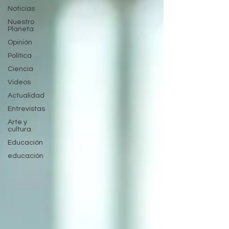
Noticias
Nuestro
Planeta
Opinión
Política
Ciencia
Videos
Actualidad
Entrevistas
Arte y
cultura
Educación
educación