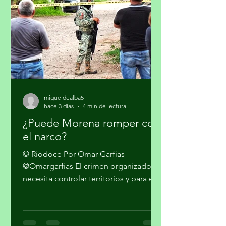
en su lucha contra el narcotráfico, la
persistencia que tiene el presidente
Donald Trump en qu
migueldealba5
hace 3 días
4 min de lectura
¿Puede Morena romper con
el narco?
© Riodoce Por Omar Garfias
@Omargarfias El crimen organizado
necesita controlar territorios y para ello
es imprescindible capturar el gobierno
y el sistema de seguridad y justicia. Ya