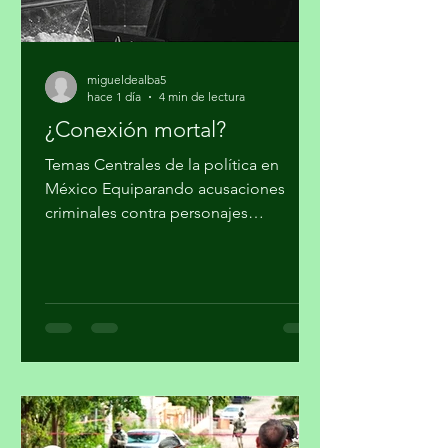
migueldealba5
hace 1 día
4 min de lectura
¿Conexión mortal?
Temas Centrales de la política en
México Equiparando acusaciones
criminales contra personajes
morenistas con ataques a la soberanía
del país, en Palacio Nacional reclaman
supuesto injerencismo de los
estadounidenses. Por Miguel Tirado
Rasso mitirasso@yahoo.com.mx Parte
2 Habría que considerar, en el origen
de las estrategias anunciadas por el
gobierno de los Estados Unidos (EUA)