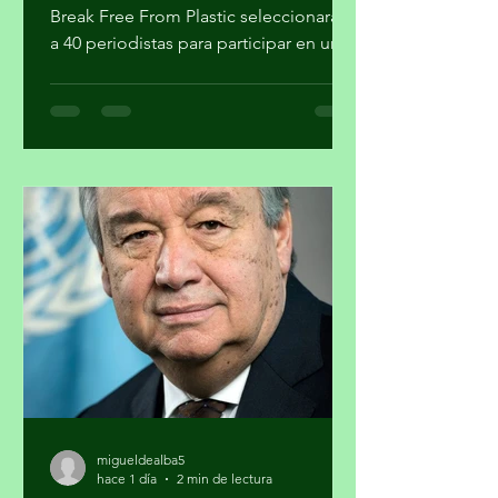
Climate Tracker América Latina, GAIA y
Break Free From Plastic seleccionarán
a 40 periodistas para participar en un
programa de formación sobre la
estrategia basura cero y su importancia
en la agenda climática. Al finalizar el
proceso, cuatro participantes recibirán
mentoría editorial y un incentivo
económico para producir reportajes
sobre esta temática. La forma en que
se gestionan los residuos tiene
implicaciones directas para el cambio
climático, la salud pública y la just
migueldealba5