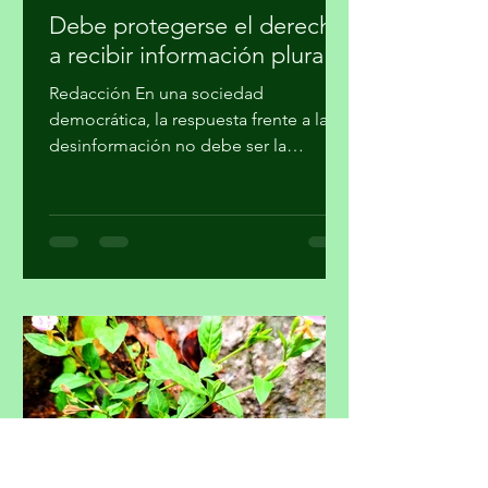
migueldealba5
31 jul
4 min de lectura
Debe protegerse el derecho
a recibir información plural
Redacción En una sociedad
democrática, la respuesta frente a la
desinformación no debe ser la
imposición de una narrativa única, sino
el fortalecimiento del periodismo
profesional, la alfabetización
mediática, la pluralidad informativa, la
ética de la comunicación y la
participación crítica de las audiencias,
afirmó la Academia Mexicana de la
Comunicción, A. C. En un
posicionamiento público, la Academia
hace un llamado a la Comisión
Reguladora de Telecomunicaciones