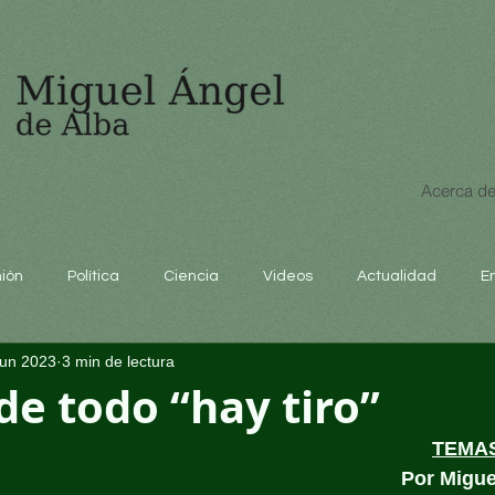
Acerca de
nión
Política
Ciencia
Videos
Actualidad
E
jun 2023
3 min de lectura
educación
de todo “hay tiro”
TEMA
Por Migue