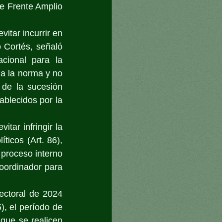
e Frente Amplio 
itar incurrir en 
Cortés, señaló 
ional para la 
a la norma y no 
de la sucesión 
blecidos por la 
ar infringir la 
icos (Art. 86), 
proceso interno 
oordinador para 
ectoral de 2024 
, el período de 
ue se realicen 