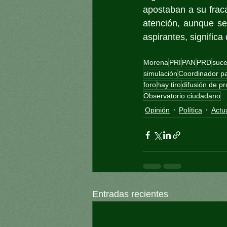
apostaban a su frac
atención, aunque sea
aspirantes, significa 
Morena
PRI
PAN
PRD
suce
simulación
Coordinador pa
foro
hay tiro
difusión de p
Observatorio ciudadano
Opinión
Política
Actu
Entradas recientes