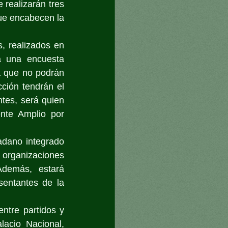
realizarán tres 
que encabecen la 
s, realizados en 
á una encuesta 
a que no podrán 
ión tendrán el 
tes, será quien 
te Amplio por 
adano integrado 
rganizaciones 
demás, estará 
entantes de la 
tre partidos y 
acio Nacional, 