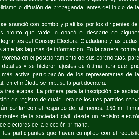
litismo o difusión de propaganda, antes del inicio de 
e anunció con bombo y platillos por los dirigentes de l
s pronto que tarde lo opacó el descarte de algunos 
ntegrantes del Consejo Electoral Ciudadano y las dudas
 ante las lagunas de información. En la carrera contra e
a Morena en el posicionamiento de sus corcholatas, pare
 detalles y se hicieron ajustes de última hora que ign
ás activa participación de los representantes de la s
al, en el método se impuso la partidocracia.
 tres etapas. La primera para la inscripción de aspira
ión de registro de cualquiera de los tres partidos convo
rán contar con el respaldo de, al menos, 150 mil firmas
grantes de la sociedad civil, desde un registro electró
de electores de la elección primaria.
 los participantes que hayan cumplido con el requisito