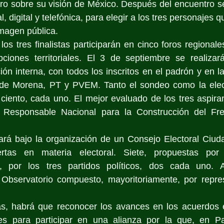
oro sobre su visión de México. Después del encuentro se 
, digital y telefónica, para elegir a los tres personajes 
imagen pública.
los tres finalistas participarán en cinco foros regionale
ipciones territoriales. El 3 de septiembre se realizar
ión interna, con todos los inscritos en el padrón y en l
es de Morena, PT y PVEM. Tanto el sondeo como la elecc
ciento, cada uno. El mejor evaluado de los tres aspiran
Responsable Nacional para la Construcción del Fren
zará bajo la organización de un Consejo Electoral Ciud
tas en materia electoral. Siete, propuestas por o
, por los tres partidos políticos, dos cada uno. A
Observatorio compuesto, mayoritoriamente, por repres
as, habrá que reconocer los avances en los acuerdos en
les para participar en una alianza por la que, en Pal