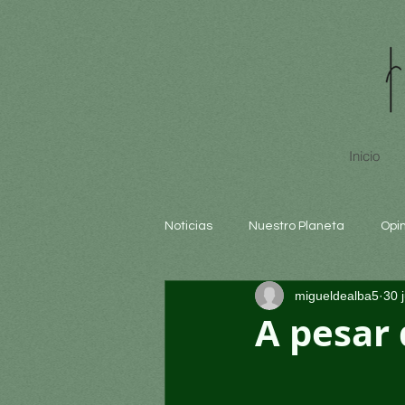
Inicio
Noticias
Nuestro Planeta
Opi
migueldealba5
30 
Arte y cultura
Educación
A pesar 