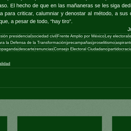
aso. El hecho de que en las mañaneras se les siga dedi
 para criticar, calumniar y denostar al método, a sus 
que, a pesar de todo, “hay tiro”.
J
sión presidencial
sociedad civil
Frente Amplio por México
Ley electoral
ra la Defensa de la Transformación
precampañas
proselitismo
aspirant
ropaganda
descarte
renuncias
Consejo Electoral Ciudadano
partidocraci
alidad