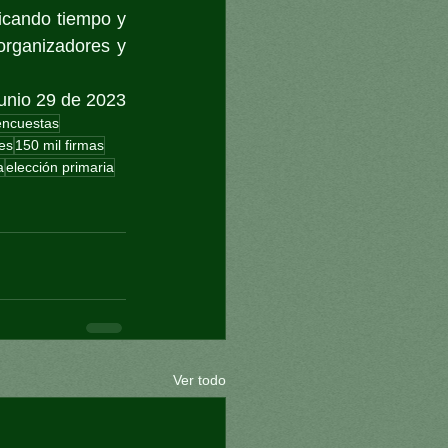
cando tiempo y 
organizadores y 
unio 29 de 2023
encuestas
es
150 mil firmas
a
elección primaria
Ver todo