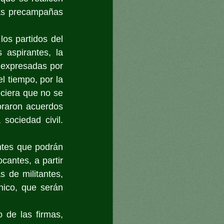
las precampañas 
os partidos del 
aspirantes, la 
 expresadas por 
l tiempo, por la 
ciera que no se 
oraron acuerdos 
ociedad civil. 
ntes que podrán 
cantes, a partir 
 de militantes, 
nico, que serán 
 de las firmas, 