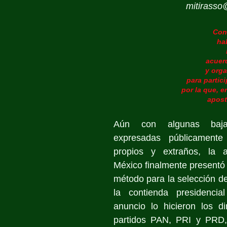
mitirass
Con 
ha
acuerd
y orga
para partici
por la que, e
apost
Aún con algunas bajas,
expresadas públicamente 
propios y extraños, la a
México finalmente presentó 
método para la selección de
la contienda presidencia
anuncio lo hicieron los di
partidos PAN, PRI y PRD, 