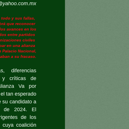
o@yahoo.com.mx
todo y sus fallas, 
brá que reconocer 
los avances en los
os entre partidos 
nizaciones civiles 
par en una alianza 
n Palacio Nacional,
aban a su fracaso.
 diferencias 
y críticas de 
lianza Va por 
el tan esperado 
 su candidato a 
l de 2024. El 
rigentes de los 
cuya coalición 