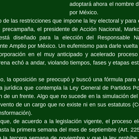
adoptará ahora el nombre d
por México.
 de las restricciones que impone la ley electoral y para ev
e precampaña, el presidente de Acción Nacional, Marko 
stá diseñado para la elección del Responsable Nac
nte Amplio por México. Un eufemismo para darle vuelta 
orporación en el muy anticipado y acelerado proceso 
ena echó a andar, violando tiempos, fases y etapas esta
, la oposición se preocupó y buscó una fórmula para evit
 jurídica que contempla la Ley General de Partidos Polít
 de un frente. Algo que no sucede en la simulación del 
vento de un cargo que no existe ni en sus estatutos (C
nsformación).  
ue, de acuerdo a la legislación vigente, el proceso el
hasta la primera semana del mes de septiembre (Art. 225)
 la tercera semana de noviembre y que la ley prohíbe q