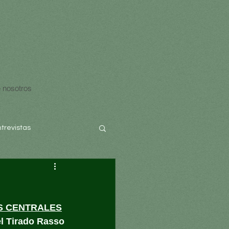
 nosotros
ntrevistas
S CENTRALES
l Tirado Rasso