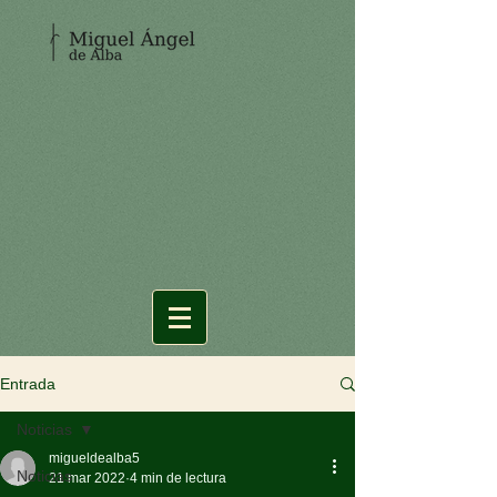
Entrada
Noticias
migueldealba5
Noticias
21 mar 2022
4 min de lectura