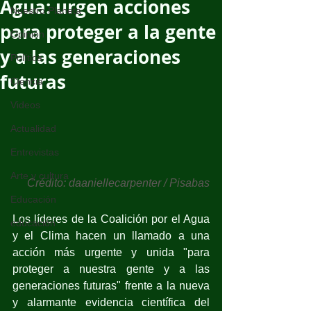
Agua: urgen acciones
Nuestro Planeta
para proteger a la gente
Opinión
y a las generaciones
Política
futuras
Ciencia
Videos
Actualidad
Entrevistas
Arte y cultura
Crédito: daaniellecarpenter / Pisabas
Educación
Los líderes de la Coalición por el Agua 
educación
y el Clima hacen un llamado a una 
acción más urgente y unida "para 
proteger a nuestra gente y a las 
generaciones futuras" frente a la nueva 
y alarmante evidencia científica del 