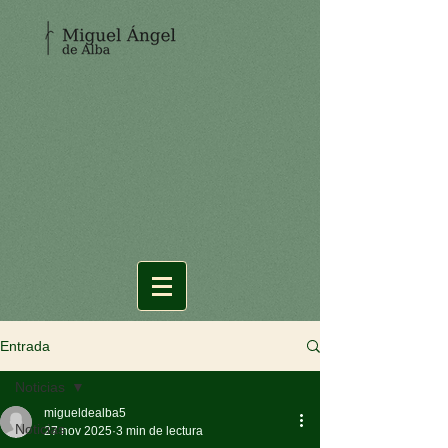
Entrada
Noticias
migueldealba5
Noticias
27 nov 2025
3 min de lectura