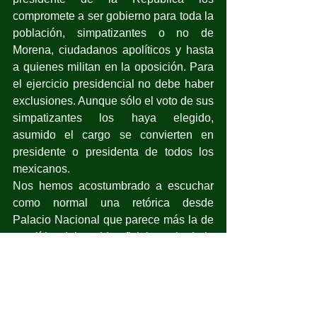
compromete a ser gobierno para toda la 
población, simpatizantes o no de 
Morena, ciudadanos apolíticos y hasta 
a quienes militan en la oposición. Para 
el ejercicio presidencial no debe haber 
exclusiones. Aunque sólo el voto de sus 
simpatizantes los haya elegido, 
asumido el cargo se convierten en 
presidente o presidenta de todos los 
mexicanos.
Nos hemos acostumbrado a escuchar 
como normal una retórica desde 
Palacio Nacional que parece más la de 
una líder del partido oficial que la de la 
presidenta de todos los mexicanos.
La polarización es su característica y la 
división promovida por la máxima 
autoridad política del país enfrenta a los 