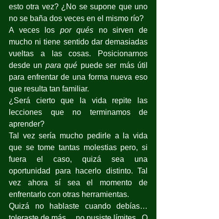
esto otra vez? ¿No se supone que uno 
no se baña dos veces en el mismo río?
A veces los 
por qués
 no sirven de 
mucho ni tiene sentido dar demasiadas 
vueltas a las cosas. Posicionarnos 
desde un 
para qué
 puede ser más útil 
para enfrentar de una forma nueva eso 
que resulta tan familiar.
¿Será cierto que la vida repite las 
lecciones que no terminamos de 
aprender?
Tal vez sería mucho pedirle a la vida 
que se tome tantas molestias pero, si 
fuera el caso, quizá sea una 
oportunidad para hacerlo distinto. Tal 
vez ahora sí sea el momento de 
enfrentarlo con otras herramientas.
Quizá no hablaste cuando debías… 
toleraste de más… no pusiste límites...O 