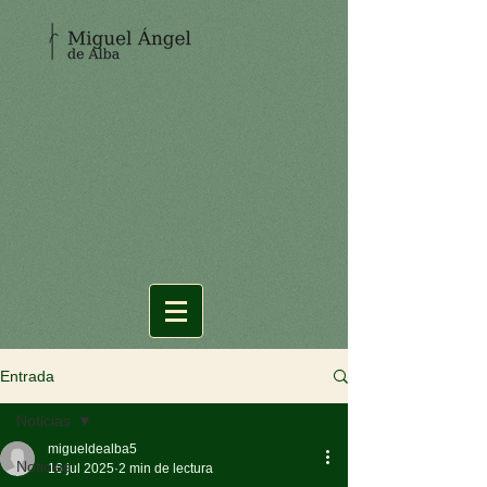
Entrada
Noticias
migueldealba5
Noticias
16 jul 2025
2 min de lectura