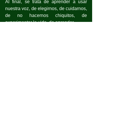
Al final, se trata de aprender a usar 
nuestra voz, de elegirnos, de cuidarnos, 
de no hacernos chiquitos, de 
experimentar la vida, de aprender.
¿Y tú? ¿Qué situaciones sientes que la 
vida te repite una y otra vez? ¿Las has 
enfrentado de manera diferente? ¿Será 
que aún queda algo por aprender?
aprender
repetir
Opinión
Actualidad
Ver todo
Entradas recientes