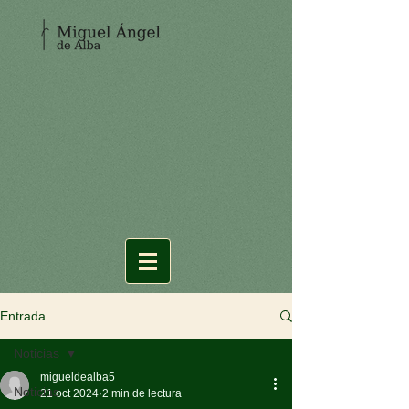
Entrada
Noticias
migueldealba5
Noticias
21 oct 2024
2 min de lectura