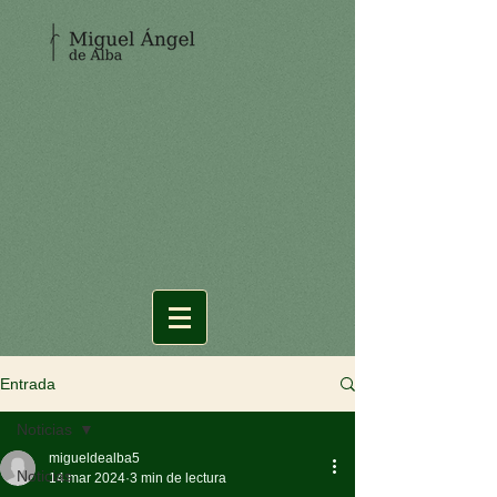
Entrada
Noticias
migueldealba5
Noticias
14 mar 2024
3 min de lectura