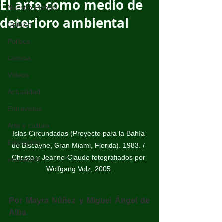
El arte como medio de
Nuestro Planeta
deterioro ambiental
Opinión
Política
Ciencia
Videos
Actualidad
Entrevistas
Arte y cultura
Islas Circundadas (Proyecto para la Bahía 
Educación
de Biscayne, Gran Miami, Florida). 1983. / 
Christo y Jeanne-Claude fotografiados por 
educación
Wolfgang Volz, 2005.
Por Mayra Núñez y Miguel Ángel de 
Alba