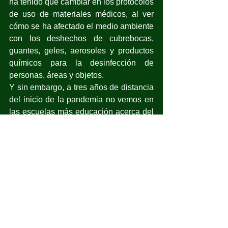
ha tenido que cambiar en los protocolos 
de uso de materiales médicos, al ver 
cómo se ha afectado el medio ambiente 
con los deshechos de cubrebocas, 
guantes, geles, aerosoles y productos 
químicos para la desinfección de 
personas, áreas y objetos.
Y sin embargo, a tres años de distancia 
del inicio de la pandemia no vemos en 
las escuelas más educación acerca del 
cambio climático, del cuidado del agua, 
de las altas temperaturas y las olas de 
calor; no se habla de no exponerse al 
sol, de usar protectores solares. 
En las escuelas no se habla de la 
problemática ni de la prevención, que 
debe ser de suma importancia para que 
la población pueda prevenir 
enfermedades, ya que las autoridades 