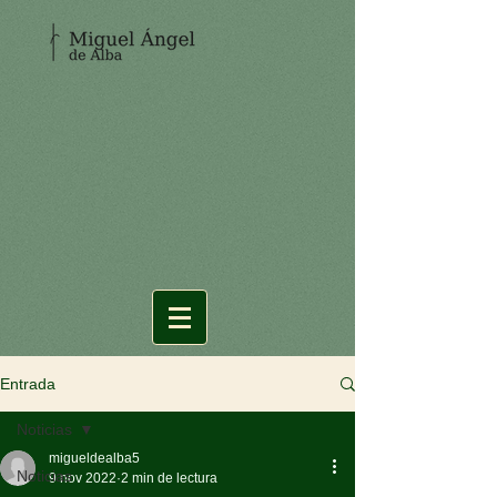
Entrada
Noticias
migueldealba5
Noticias
9 nov 2022
2 min de lectura