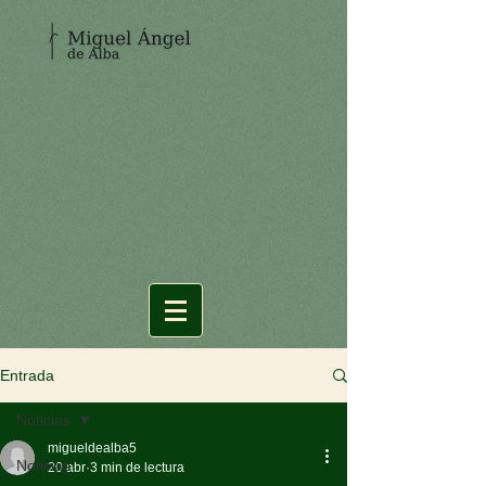
Entrada
Noticias
migueldealba5
Noticias
20 abr
3 min de lectura