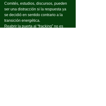
Comités, estudios, discursos, pueden 
ser una distracción si la respuesta ya 
se decidió en sentido contrario a la 
transición energética.
Reabrir la puerta al “fracking” no es 
pragmatismo, es regresión.
Si el comité no puede recomendar la 
prohibición del “fracking”, si no es 
transparente, si excluye a 
comunidades, si se limita a discutir 
cómo hacerlo “mejor”, no habrá nada 
que analizar.
El veredicto ya está dado.
No será 
ciencia.No
 será deliberación.
Será lo que es: una simulación 
construida para disfrazar una decisión 
política. Un engaño al pueblo bueno y 
sabio.
A estas alturas, el país ya debería 