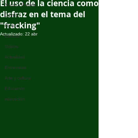
El uso de la ciencia como
Nuestro Planeta
disfraz en el tema del
Opinión
"fracking"
Política
Actualizado:
22 abr
Ciencia
Videos
Actualidad
Entrevistas
Arte y cultura
Educación
educación