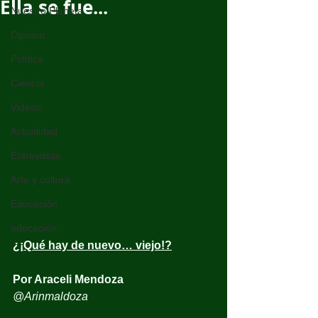
Ella se fue...
Nuestro Planeta
Opinión
Política
Ciencia
Videos
Actualidad
Entrevistas
Arte y cultura
Educación
educación
¿¡Qué hay de nuevo… viejo!?
Por Araceli Mendoza
@Arinmaldoza