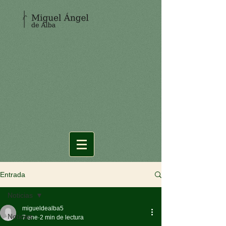
Entrada
Noticias
migueldealba5
Noticias
7 ene
2 min de lectura