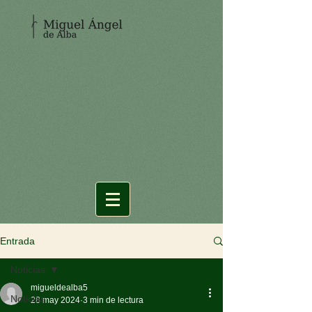
Entrada
Noticias
migueldealba5
Noticias
28 may 2024
3 min de lectura