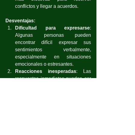
conflictos y llegar a acuerdos.
Desventajas:
Dificultad para expresarse
: 
Algunas personas pueden 
encontrar difícil expresar sus 
sentimientos verbalmente, 
especialmente en situaciones 
emocionales o estresantes.
Reacciones inesperadas
: Las 
respuestas inmediatas pueden ser 
impredecibles y la conversación 
puede tomar giros inesperados que 
no siempre son fáciles de manejar.
La elección entre escribir y platicar los 
sentimientos puede depender de la 
persona y la situación específica. 