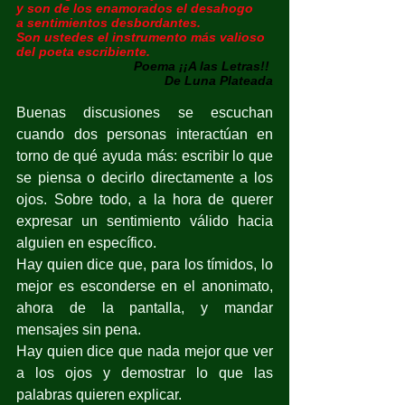
y son de los enamorados el desahogo 
a sentimientos desbordantes.
Son ustedes el instrumento más valioso 
del poeta escribiente.
Poema ¡¡A las Letras!! 
De Luna Plateada
Buenas discusiones se escuchan 
cuando dos personas interactúan en 
torno de qué ayuda más: escribir lo que 
se piensa o decirlo directamente a los 
ojos. Sobre todo, a la hora de querer 
expresar un sentimiento válido hacia 
alguien en específico.
Hay quien dice que, para los tímidos, lo 
mejor es esconderse en el anonimato, 
ahora de la pantalla, y mandar 
mensajes sin pena.
Hay quien dice que nada mejor que ver 
a los ojos y demostrar lo que las 
palabras quieren explicar.