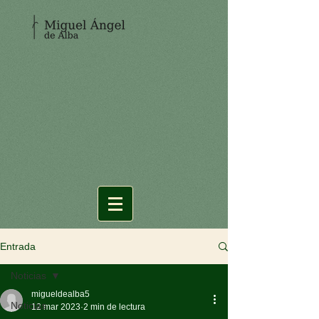
Entrada
Noticias
migueldealba5
Noticias
12 mar 2023
2 min de lectura