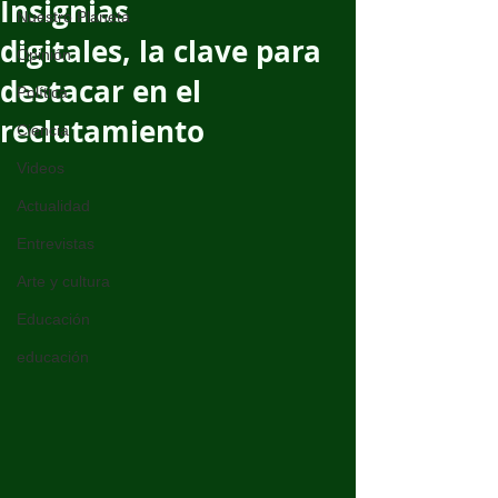
Insignias
Nuestro Planeta
digitales, la clave para
Opinión
destacar en el
Política
reclutamiento
Ciencia
Videos
Actualidad
Entrevistas
Arte y cultura
Educación
educación