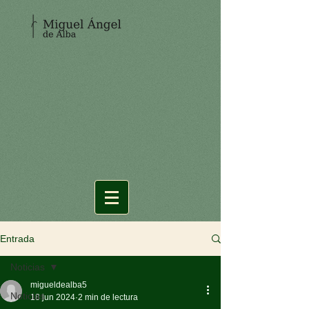
Entrada
Noticias
migueldealba5
Noticias
18 jun 2024
2 min de lectura