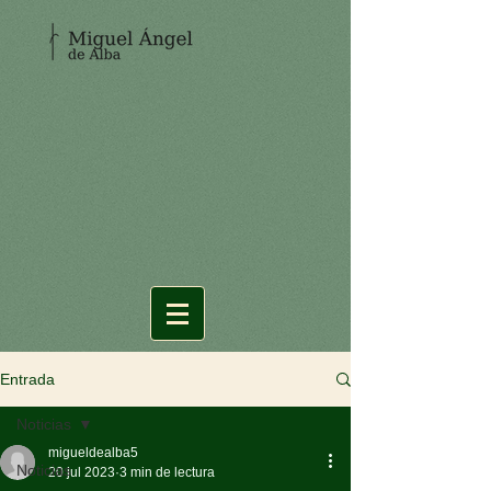
Entrada
Noticias
migueldealba5
Noticias
20 jul 2023
3 min de lectura