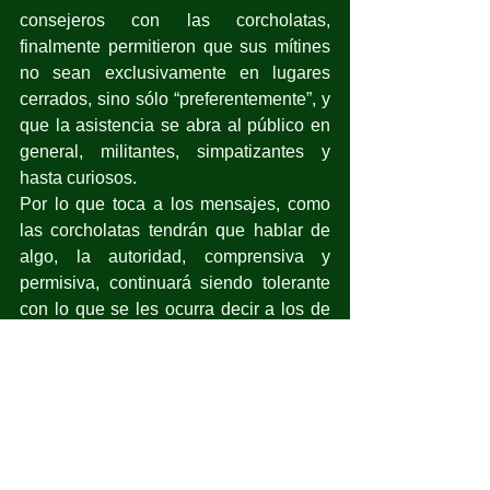
consejeros con las corcholatas, 
finalmente permitieron que sus mítines 
no sean exclusivamente en lugares 
cerrados, sino sólo “preferentemente”, y 
que la asistencia se abra al público en 
general, militantes, simpatizantes y 
hasta curiosos.
Por lo que toca a los mensajes, como 
las corcholatas tendrán que hablar de 
algo, la autoridad, comprensiva y 
permisiva, continuará siendo tolerante 
con lo que se les ocurra decir a los de 
la 4T.
El proceso de la sucesión presidencial 
debería iniciar, de acuerdo con la ley, 
en la primera semana de septiembre; 
sin embargo, el destape anticipado de 
las corcholatas o aspirantes oficiales a 