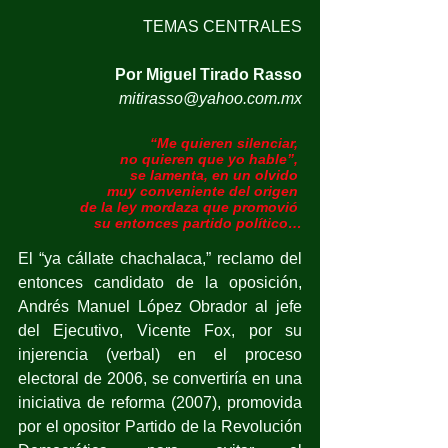
TEMAS CENTRALES
Por Miguel Tirado Rasso
mitirasso@yahoo.com.mx
“Me quieren silenciar, 
no quieren que yo hable”, 
se lamenta, en un olvido 
muy conveniente del origen 
de la ley mordaza que promovió 
su entonces partido político…
El “ya cállate chachalaca,” reclamo del 
entonces candidato de la oposición, 
Andrés Manuel López Obrador al jefe 
del Ejecutivo, Vicente Fox, por su 
injerencia (verbal) en el proceso 
electoral de 2006, se convertiría en una 
iniciativa de reforma (2007), promovida 
por el opositor Partido de la Revolución 