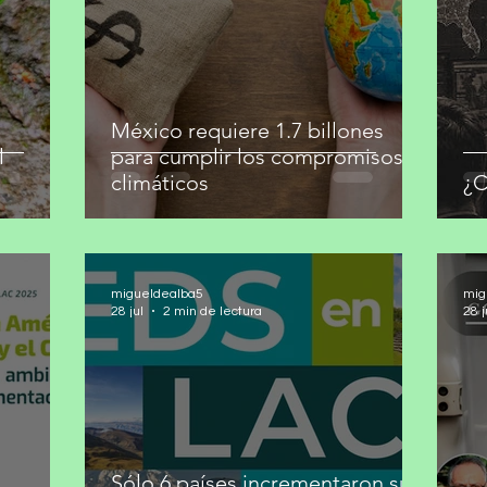
México requiere 1.7 billones
l
para cumplir los compromisos
climáticos
¿C
migueldealba5
mig
28 jul
2 min de lectura
28 j
Sólo 6 países incrementaron sus