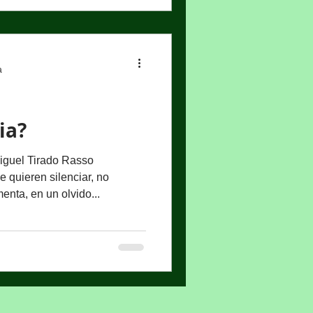
a
ia?
uel Tirado Rasso
quieren silenciar, no
enta, en un olvido...