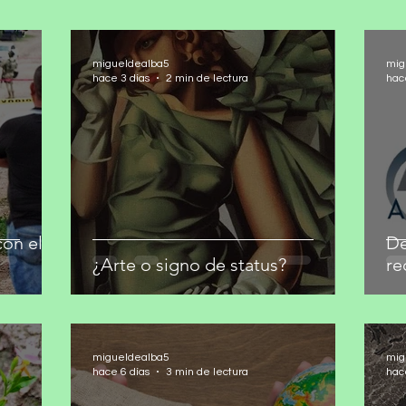
migueldealba5
mig
hace 3 días
2 min de lectura
hac
on el
De
¿Arte o signo de status?
re
migueldealba5
mig
hace 6 días
3 min de lectura
hac