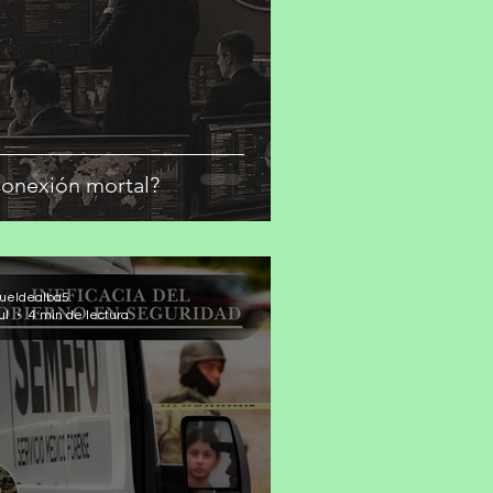
onexión mortal?
ueldealba5
ul
4 min de lectura