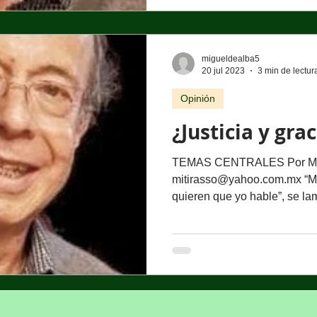
migueldealba5
20 jul 2023
3 min de lectur
Opinión
¿Justicia y grac
TEMAS CENTRALES Por Mig
mitirasso@yahoo.com.mx “Me 
quieren que yo hable”, se lam