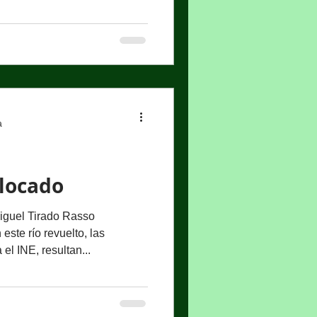
a dejado de ser la forma de
, la conferencia de la
, hablar de los asuntos de
acer gubernamental para la o
a
slocado
uel Tirado Rasso
ste río revuelto, las
el INE, resultan...