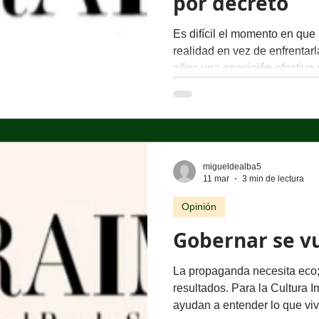
por decreto
Es difícil el momento en que
realidad en vez de enfrentar
años una oposición efectiva 
gobiernos anteriores se habí
los sigue culpando. Su discu
que otros pretendían minimiza
corrupción, la impunidad, la 
creciente entre el poder y lo
migueldealba5
conectó con millones de me
11 mar
3 min de lectura
Opinión
Gobernar se vu
La propaganda necesita eco;
resultados. Para la Cultura Impar , hay conceptos que
ayudan a entender lo que v