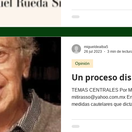
la política en que gobernar h
conducir un país y comienza simplemente por repetir un
discurso . Todas las mañanas
presidenta Claudia Sheinbaum Pardo intenta ser un
espacio para, supuestamente
mayor interés sobre el queh
migueldealba5
26 jul 2023
3 min de lectur
Opinión
Un proceso di
TEMAS CENTRALES Por Mig
mitirasso@yahoo.com.mx En e
medidas cautelares que dicta 