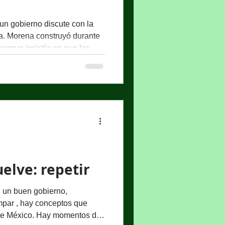
 un gobierno discute con la
la. Morena construyó durante
porque insistía en que los
an alejado de la realidad. Y
rso encontraba fuerza en lo
r: la inseguridad, la
desigualdad y la distancia
s ciudadanos. Esa narrativa
xicanos q
elve: repetir
 un buen gobierno,
ive México. Hay momentos de