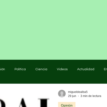
nión
Política
Ciencia
Videos
Actualidad
E
educación
migueldealba5
29 jun
3 min de lectura
Opinión