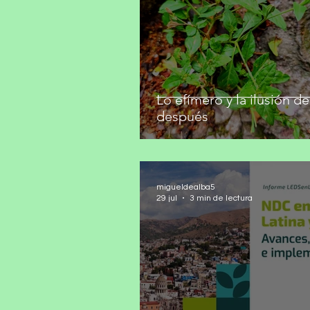
Lo efímero y la ilusión de
después
migueldealba5
29 jul
3 min de lectura