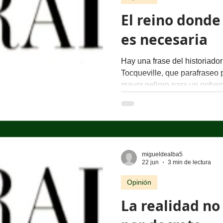
El reino donde
es necesaria
Hay una frase del historiador
Tocqueville, que parafraseo p
mayor peligro para un gober
los ciudadanos; es que todos
Existe un reino muy peculiar.
poderoso. Sus habitantes tr
los periódicos, escuchan dis
otra parte del mundo, esper
migueldealba5
digan la verdad. Un día llega
22 jun
3 min de lectura
Opinión
La realidad n