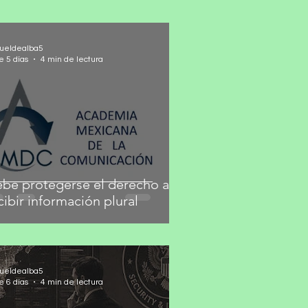
ueldealba5
e 5 días
4 min de lectura
be protegerse el derecho a
cibir información plural
ueldealba5
e 6 días
4 min de lectura