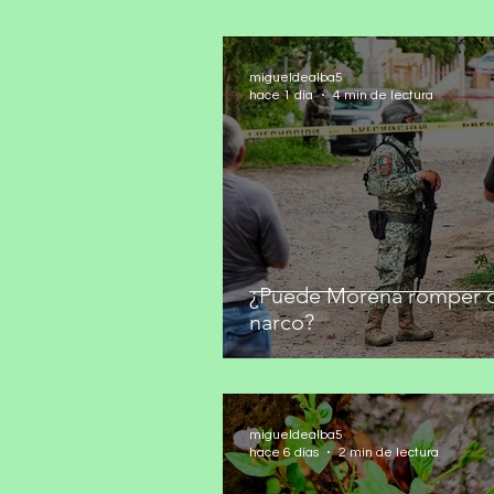
migueldealba5
hace 1 día
4 min de lectura
¿Puede Morena romper c
narco?
migueldealba5
hace 6 días
2 min de lectura