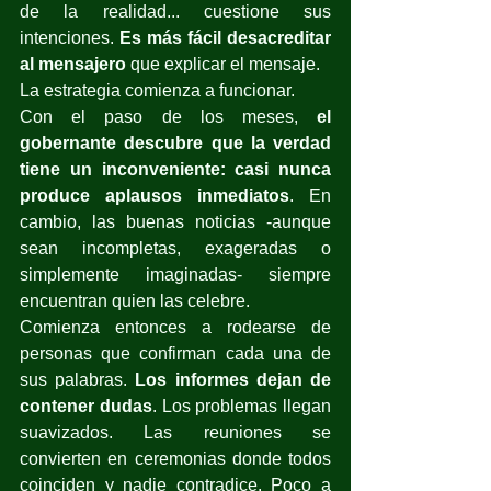
de la realidad... cuestione sus 
intenciones. 
Es más fácil desacreditar 
al mensajero
 que explicar el mensaje.
La estrategia comienza a funcionar.
Con el paso de los meses, 
el 
gobernante descubre que la verdad 
tiene un inconveniente: casi nunca 
produce aplausos inmediatos
. En 
cambio, las buenas noticias -aunque 
sean incompletas, exageradas o 
simplemente imaginadas- siempre 
encuentran quien las celebre.
Comienza entonces a rodearse de 
personas que confirman cada una de 
sus palabras. 
Los informes dejan de 
contener dudas
. Los problemas llegan 
suavizados. Las reuniones se 
convierten en ceremonias donde todos 
coinciden y nadie contradice. Poco a 