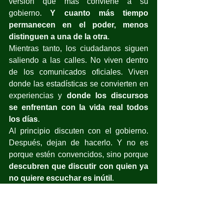
versión que más conviene a su 
gobierno. 
Y cuanto más tiempo 
permanecen en el poder, menos 
distinguen a una de la otra
.
Mientras tanto, los ciudadanos siguen 
saliendo a las calles. No viven dentro 
de los comunicados oficiales. Viven 
donde las estadísticas se convierten en 
experiencias y 
donde los discursos 
se enfrentan con la vida real todos 
los días
.
Al principio discuten con el gobierno. 
Después, dejan de hacerlo. Y no es 
porque estén convencidos, sino porque 
descubren que discutir con quien ya 
no quiere escuchar es inútil
.
Entonces 
el reino aprende una 
lección que ningún asesor político se 
atreve a enseñar
: las campañas sirven 