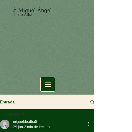
Entrada
Noticias
migueldealba5
Noticias
29 jun
3 min de lectura