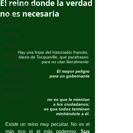
El reino donde la verdad
Nuestro Planeta
no es necesaria
Opinión
Política
Ciencia
Videos
Hay una frase del historiador francés, 
Actualidad
Alexis de Tocqueville, que parafraseo 
para no citar literalmente:
Entrevistas
El mayor peligro
Arte y cultura
para un gobernante
Educación
educación
no es que le mientan
a los ciudadanos;
es que todos terminen
mintiéndole a él.
Existe un reino muy peculiar. No es el 
más rico ni el más poderoso. 
Sus 