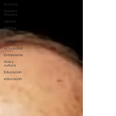
Noticias
Nuestro
Planeta
Opinión
Política
Ciencia
Videos
Actualidad
Entrevistas
Arte y
cultura
Educación
educación