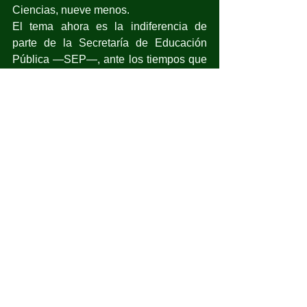
Ciencias, nueve menos.
El tema ahora es la indiferencia de 
parte de la Secretaría de Educación 
Pública —SEP—, ante los tiempos que 
corren para cumplir con los requisitos 
que se requieren para estar presentes 
en la prueba PISA 2025 que, de 
acuerdo con lo dicho por el Primer 
Mandatario, no habría problema para 
que México participara. A pesar de esto, 
los dichos no coinciden con los hechos. 
Y el comentario presidencial, que no 
instrucción, no parece convencer a los 
funcionarios de la SEP que se resisten 
a informar sobre los avances en los 
trámites, si es que los hay, para 
acreditar la participación de nuestro 
país en la próxima prueba.
Y es que, el programa PISA y la Nueva 