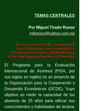
TEMAS CENTRALES
Por Miguel Tirado Rasso
mitirasso@yahoo.com.mx
En la prueba de 2022, nuestro país
fue el tercer país peor avaluado en
Comprensión lectora y Matemáticas y
el de más baja puntuación en Ciencias.
El Programa para la Evaluación 
Internacional de Alumnos (PISA, por 
sus siglas en inglés) es un proyecto de 
la Organización para la Cooperación y 
Desarrollo Económicos (OCDE), “cuyo 
objetivo es medir la capacidad de los 
alumnos de 15 años para utilizar sus 
conocimientos y habilidades de lectura, 