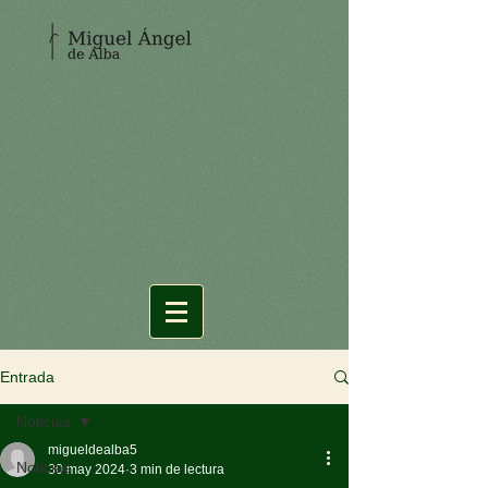
Entrada
Noticias
migueldealba5
Noticias
30 may 2024
3 min de lectura