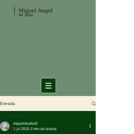
Entrada
Noticias
migueldealba5
Noticias
3 jul 2025
3 min de lectura