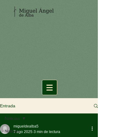
Entrada
Noticias
migueldealba5
Noticias
7 ago 2025
3 min de lectura