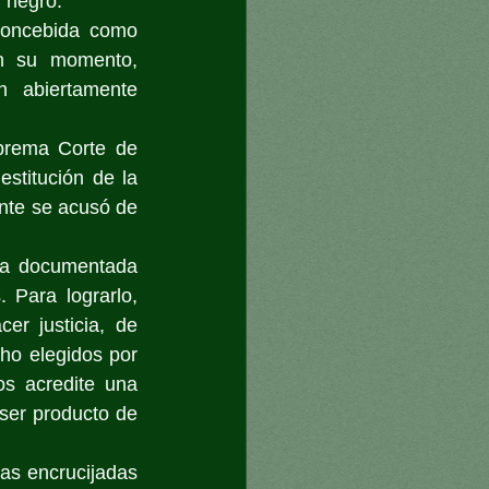
 negro.
oncebida como 
n su momento, 
 abiertamente 
rema Corte de 
stitución de la 
nte se acusó de 
ca documentada 
 Para lograrlo, 
r justicia, de 
ho elegidos por 
s acredite una 
 ser producto de 
as encrucijadas 