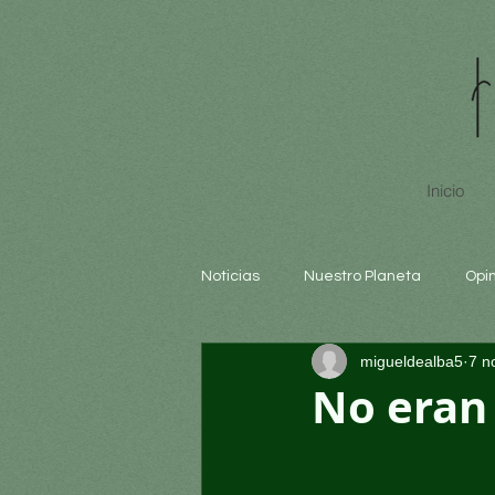
Inicio
Noticias
Nuestro Planeta
Opi
migueldealba5
7 n
Arte y cultura
Educación
No eran