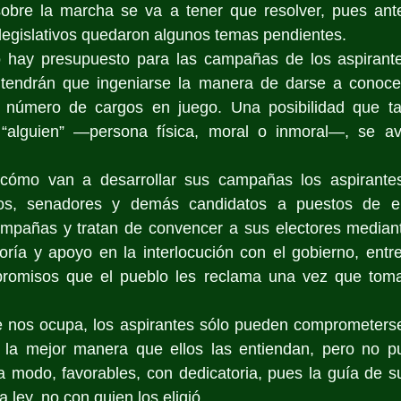
obre la marcha se va a tener que resolver, pues ante 
s legislativos quedaron algunos temas pendientes. 
hay presupuesto para las campañas de los aspirantes,
 tendrán que ingeniarse la manera de darse a conocer
el número de cargos en juego. Una posibilidad que ta
e “alguien” —persona física, moral o inmoral—, se a
ómo van a desarrollar sus campañas los aspirantes 
os, senadores y demás candidatos a puestos de ele
mpañas y tratan de convencer a sus electores median
oría y apoyo en la interlocución con el gobierno, entr
mpromisos que el pueblo les reclama una vez que toma
e nos ocupa, los aspirantes sólo pueden comprometerse 
e la mejor manera que ellos las entiendan, pero no p
s a modo, favorables, con dedicatoria, pues la guía de s
ley, no con quien los eligió.