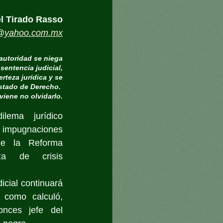
l Tirado Rasso
o@yahoo.com.mx
utoridad se niega
sentencia judicial,
erteza jurídica y se
stado de Derecho. ​
iene no olvidarlo.
lema jurídico 
mpugnaciones 
de la Reforma 
a de crisis 
cial continuará 
 como calculó, 
nces jefe del 