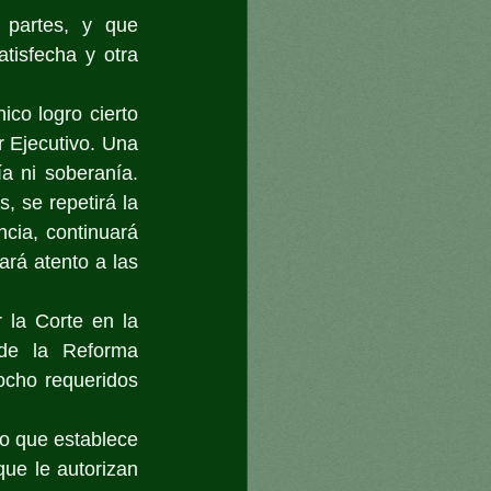
partes, y que 
isfecha y otra 
co logro cierto 
r Ejecutivo. Una 
 ni soberanía. 
 se repetirá la 
cia, continuará 
rá atento a las 
la Corte en la 
de la Reforma 
ocho requeridos 
o que establece 
ue le autorizan 