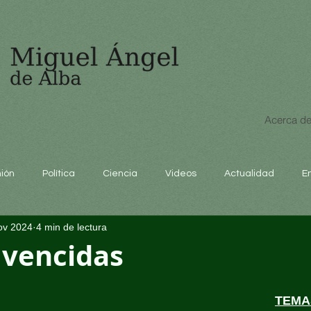
Acerca de
nión
Política
Ciencia
Videos
Actualidad
E
ov 2024
4 min de lectura
educación
 vencidas
TEMA