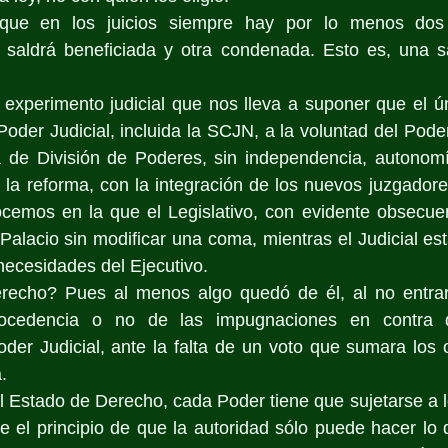
que en los juicios siempre hay por lo menos dos 
 saldrá beneficiada y otra condenada. Esto es, una sat
xperimento judicial que nos lleva a suponer que el úni
Poder Judicial, incluida la SCJN, a la voluntad del Pode
 de División de Poderes, sin independencia, autonomía
a reforma, con la integración de los nuevos juzgadores,
ocemos en la que el Legislativo, con evidente obsecuen
alacio sin modificar una coma, mientras el Judicial esta
ecesidades del Ejecutivo.
echo? Pues al menos algo quedó de él, al no entrar 
rocedencia o no de las impugnaciones en contra 
oder Judicial, ante la falta de un voto que sumara los 
. 
l Estado de Derecho, cada Poder tiene que sujetarse a l
re el principio de que la autoridad sólo puede hacer lo q