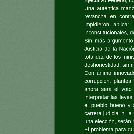
Ejecutivo Federal, c
Una auténtica manz
revancha en contra
impidieron aplicar
inconstitucionales, d
Sin más argumento 
Justicia de la Nació
totalidad de los min
deshonestidad, sin 
Con ánimo innovado
corrupción, plantea 
ahora será el voto 
interpretar las leye
el pueblo bueno y s
carrera judicial ni l
una elección, serán 
El problema para que