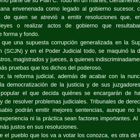
omo parte de su Plan C. Todo en un martes, ciertamente,
ana envenenada como legado al gobierno sucesor, c
 de quien se atrevió a emitir resoluciones que, e
 leyes o realizar actos de gobierno que resultaban
e forma y fondo.
que una supuesta corrupción generalizada en la Sup
n (SCJN) y en el Poder Judicial todo, se maquinó la de
istros, magistrados y jueces, a quienes indiscriminadame
más pruebas que los dichos del poderoso.
r, la reforma judicial, además de acabar con la nun
la democratización de la justicia y de sus juzgadores.
popular el que decida quiénes se encargarán de hace
s y de resolver problemas judiciales. Tribunales de derec
abio podrán emitir mejores sentencias, aunque no lo
a experiencia ni la práctica sean factores importantes. Al
más justos en sus resoluciones.
 el pueblo que los va a votar los conozca, es otra de l