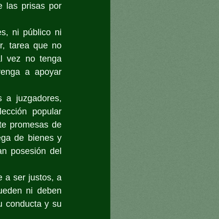
las prisas por 
 ni público ni 
, tarea que no 
l vez no tenga 
venga a apoyar 
a juzgadores, 
cción popular 
te promesas de 
ega de bienes y 
n posesión del 
a ser justos, a 
ueden ni deben 
u conducta y su 