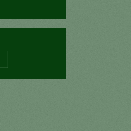
fímero y la ilusión del
pués