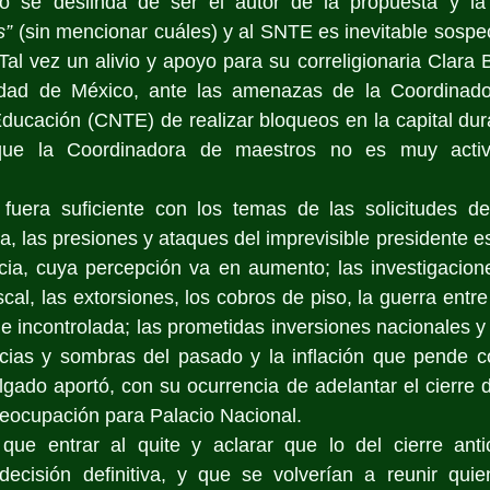
io se deslinda de ser el autor de la propuesta y la
s” 
(sin mencionar cuáles) y al SNTE es inevitable sospec
Tal vez un alivio y apoyo para su correligionaria Clara 
dad de México, ante las amenazas de la Coordinador
ducación (CNTE) de realizar bloqueos en la capital dura
ue la Coordinadora de maestros no es muy activ
fuera suficiente con los temas de las solicitudes de 
a, las presiones y ataques del imprevisible presidente e
ncia, cuya percepción va en aumento; las investigacion
scal, las extorsiones, los cobros de piso, la guerra entre 
ue incontrolada; las prometidas inversiones nacionales y 
ncias y sombras del pasado y la inflación que pende 
ado aportó, con su ocurrencia de adelantar el cierre del
eocupación para Palacio Nacional.
que entrar al quite y aclarar que lo del cierre anti
ecisión definitiva, y que se volverían a reunir qui