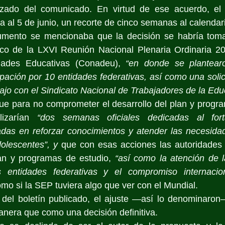
ado del comunicado. En virtud de ese acuerdo, el ci
 al 5 de junio, un recorte de cinco semanas al calendari
cumento se mencionaba que la decisión se habría tom
co de la LXVI Reunión Nacional Plenaria Ordinaria 20
dades Educativas (Conadeu), 
“en donde se plantear
pación por 10 entidades federativas, así como una solic
ajo con el Sindicato Nacional de Trabajadores de la Edu
ue para no comprometer el desarrollo del plan y progra
izarían 
“dos semanas oficiales dedicadas al forta
adas en reforzar conocimientos y atender las necesida
olescentes”, y
 que con esas acciones las autoridades 
an y programas de estudio, 
“así como la atención de l
 entidades federativas y el compromiso internacion
omo si la SEP tuviera algo que ver con el Mundial.
 del boletín publicado, el ajuste —así lo denominaron—
manera que como una decisión definitiva.