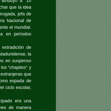
 atribuyó a 
“10 
har que la idea 
Brugada, jefa de 
a Nacional de 
nte el mundial. 
a en períodos 
extradición de 
stadunidense, la 
es en suspenso 
los “chapitos” y 
extranjeras que 
como espada de 
 ciclo escolar, 
cipado era una 
enes de manera 