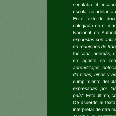
señalaba el encabez
escolar se adelantaba
En el texto del do
colegiada en el mar
Nacional de Autori
expuestas con antici
en reuniones de trab
Indicaba, además, q
en agosto se real
aprendizajes, enfoc
de niñas, niños y ad
cumplimiento del pl
expresadas por las
país”.
 Esto último, c
De acuerdo al texto
interpretar de otra 