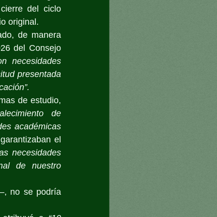
erre del ciclo 
o original.
ado, de manera 
26 del Consejo 
on necesidades 
itud presentada 
cación”.
mas de estudio, 
lecimiento de 
des académicas 
garantizaban el 
as necesidades 
al de nuestro 
, no se podría 