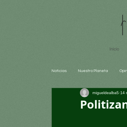
Inicio
Noticias
Nuestro Planeta
Opi
migueldealba5
14 
Arte y cultura
Educación
Politiza