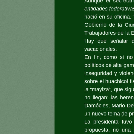
Aunque el secretar
entidades federativa
nació en su oficina. 
Gobierno de la Ciu
Trabajadores de la E
Hay que señalar q
vacacionales.
En fin, como si no 
políticos de alta gam
inseguridad y viole
sobre el huachicol fi
la “mayiza”, que sig
no llegan; las here
Damócles, Mario Delg
un nuevo tema de pr
La presidenta tuvo 
propuesta, no una d