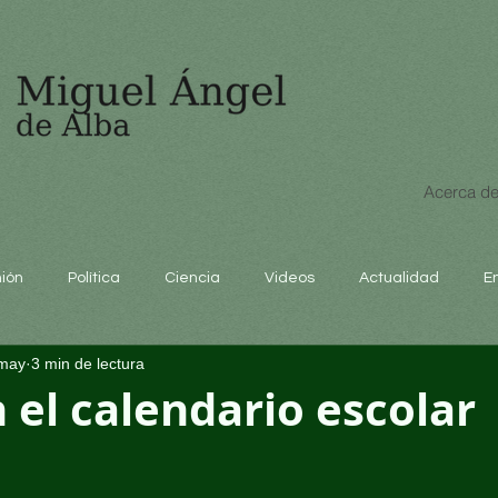
Acerca de
nión
Política
Ciencia
Videos
Actualidad
E
may
3 min de lectura
educación
n el calendario escolar