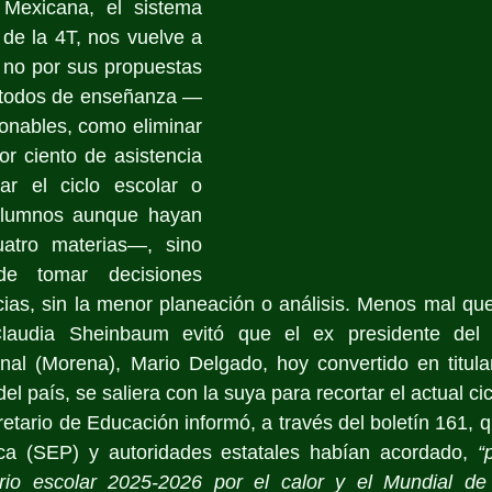
Mexicana, el sistema 
de la 4T, nos vuelve a 
 no por sus propuestas 
étodos de enseñanza —
onables, como eliminar 
or ciento de asistencia 
r el ciclo escolar o 
lumnos aunque hayan 
atro materias—, sino 
de tomar decisiones 
as, sin la menor planeación o análisis. Menos mal que 
Claudia Sheinbaum evitó que el ex presidente del 
al (Morena), Mario Delgado, hoy convertido en titula
el país, se saliera con la suya para recortar el actual cic
etario de Educación informó, a través del boletín 161, q
ca (SEP) y autoridades estatales habían acordado, 
“
rio escolar 2025-2026 por el calor y el Mundial de 