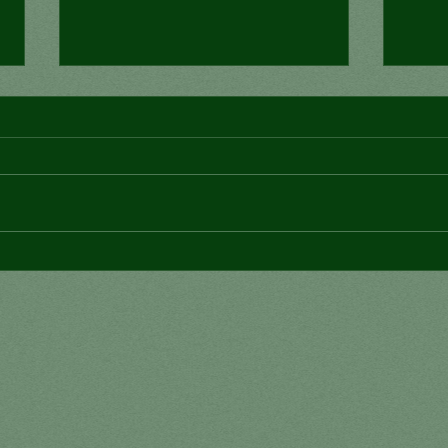
¿Arte o signo de status?
Lo e
des