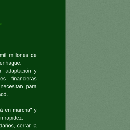
o 
il millones de 
penhague.
n adaptación y 
s financieras 
necesitan para 
acó.
tá en marcha” y 
on rapidez.
años, cerrar la 