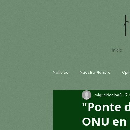
Inicio
Noticias
Nuestro Planeta
Opi
migueldealba5
17 
Arte y cultura
Educación
"Ponte d
ONU en 