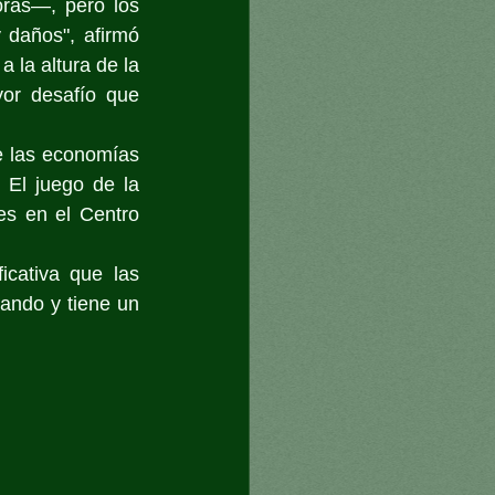
as—, pero los 
 daños", afirmó 
 la altura de la 
or desafío que 
e las economías 
El juego de la 
s en el Centro 
cativa que las 
ndo y tiene un 