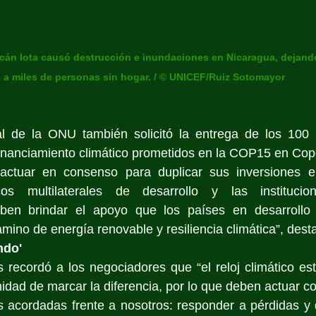
acán Iota causó destrucción e inundaciones en Nicaragua, dejand
a miles de personas sin hogar. / © UNICEF/Ruiz Sotomayor
al de la ONU también solicitó la entrega de los 100 m
financiamiento climático prometidos en la COP15 en Co
 actuar en consenso para duplicar sus inversiones e
s multilaterales de desarrollo y las institucione
eben brindar el apoyo que los países en desarrollo 
ino de energía renovable y resiliencia climática”, dest
ndo'
 recordó a los negociadores que “el reloj climático es
nidad de marcar la diferencia, por lo que deben actuar c
 acordadas frente a nosotros: responder a pérdidas y d