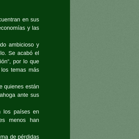
cuentran en sus 
economías y las 
do ambicioso y 
lo. Se acabó el 
n”, por lo que 
 los temas más 
e quienes están 
 ahoga ante sus 
 los países en 
nes menos han 
ema de pérdidas 