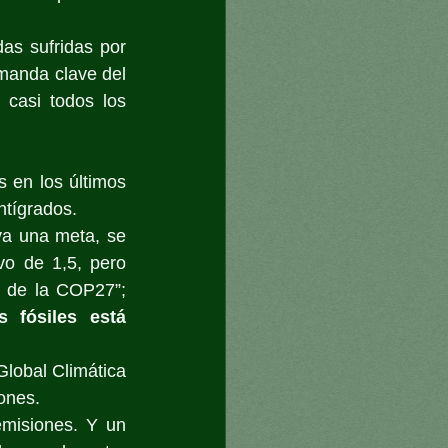
s sufridas por 
manda clave del 
casi todos los 
 en los últimos 
ntígrados.
va una meta, se 
o de 1,5, pero 
 de la COP27”; 
 fósiles está 
lobal Climática 
iones.
misiones. Y un 