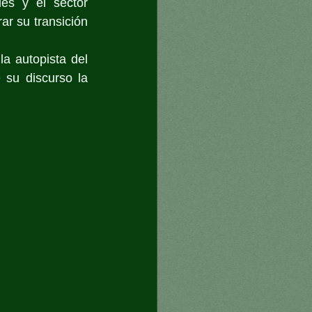
es y el sector 
r su transición 
a autopista del 
su discurso la 