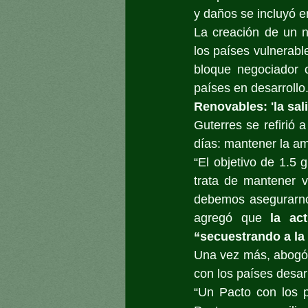
y daños se incluyó en
La creación de un n
los países vulnerabl
bloque negociador 
países en desarrollo
Renovables: 'la sali
Guterres se refirió 
días: mantener la am
“El objetivo de 1.5
trata de mantener v
debemos asegurarno
agregó que 
la ac
“secuestrando a l
Una vez más, abogó p
con los países desar
“Un Pacto con los p