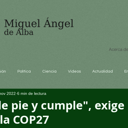
Acerca de
nión
Política
Ciencia
Videos
Actualidad
E
nov 2022
6 min de lectura
educación
e pie y cumple", exige 
la COP27