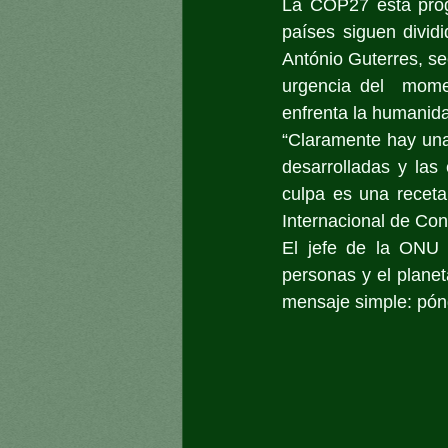
La COP27 está prog
países siguen dividi
António Guterres, sec
urgencia del  momen
enfrenta la humanida
“Claramente hay una 
desarrolladas y las
culpa es una receta
Internacional de Co
El jefe de la ONU l
personas y el plane
mensaje simple: pón