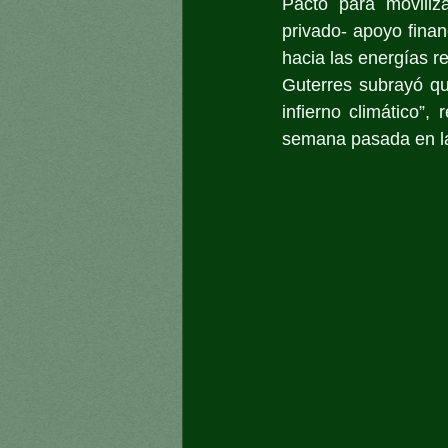
Pacto para moviliza
privado- apoyo finan
hacia las energías re
Guterres subrayó qu
infierno climático”
semana pasada en la