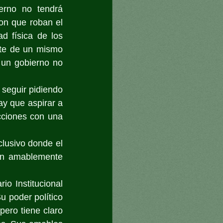
erno no tendrá 
n que roban el 
d física de los 
te de un mismo 
un gobierno no 
seguir pidiendo 
y que aspirar a 
ciones con una 
lusivo donde el 
en amablemente 
io Institucional 
u poder político 
ero tiene claro 