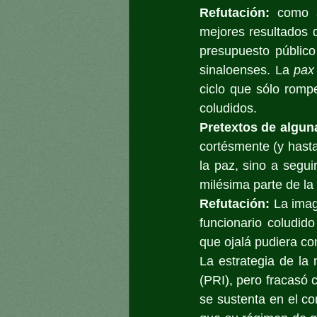
Refutación:
 como a
mejores resultados 
presupuesto público 
sinaloenses. La 
pax
ciclo que sólo romp
coludidos.
Pretextos de algun
cortésmente (y hasta
la paz, sino a segui
milésima parte de la
Refutación:
 La imag
funcionario coludid
que ojalá pudiera com
La estrategia de la n
(PRI), pero fracasó c
se sustenta en el co