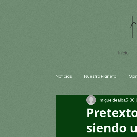
Inicio
Noticias
Nuestro Planeta
Opi
migueldealba5
30 
Arte y cultura
Educación
Pretexto
siendo 