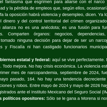
el fantasma que esgrimen para aliarse con el narco y
ad y la pérdida de empleos que, según ellos, ocasionaría 
nfa la oposición habrá violencia y desempleo, dicen. Ya l
dinero y del control territorial del crimen organizado
u alianza no es una anécdota; es una fusión para fun
. Comparten órganos: negocios, dependencias, p
tomado ninguna decisión para dejar de ser un narcop
ías y Fiscalía ni han castigado funcionarios municipal
biernos estatal y federal:
 aquí se vive perfectamente. 
 Todo mejora. No hay crisis económica. La violencia est
primer mes de narcopandemia, septiembre de 2024, fue
ayo pasado, 164. No hay una tendencia decreciente 
iciones y robos. Entre mayo de 2024 y mayo de 2026 hay
istrados ante el Instituto Mexicano del Seguro Social (I
 políticos opositores:
 Sólo se le gana a Morena si nos