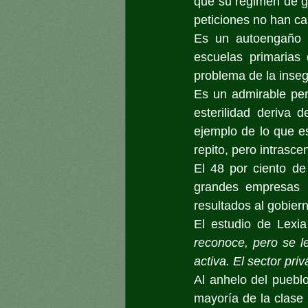
que su régimen de g
peticiones no han c
Es un autoengaño s
escuelas primarias
problema de la inseg
Es un admirable per
esterilidad deriva 
ejemplo de lo que es
repito, pero intrasc
El 48 por ciento de
grandes empresas p
resultados al gobier
El estudio de Lexia
reconoce, pero se l
activa. El sector pr
Al anhelo del puebl
mayoría de la clase p