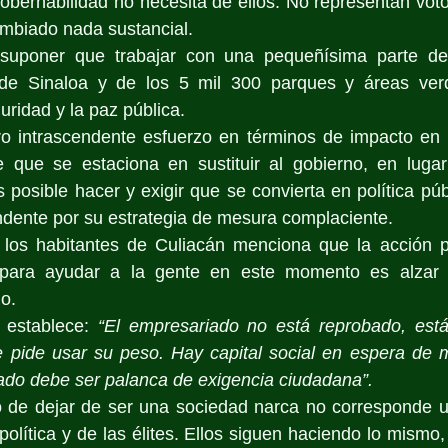
obernabilidad no necesita de ellos. No representan vot
ambiado nada sustancial.
uponer que trabajar con una pequeñísima parte de 
 de Sinaloa y de los 5 mil 300 parques y áreas verd
uridad y la paz pública.
o intrascendente esfuerzo en términos de impacto en l
de que se estaciona en sustituir al gobierno, en lugar
 posible hacer y exigir que se convierta en política públ
endente por su estrategia de mesura complaciente.
 los habitantes de Culiacán menciona que la acción pri
ara ayudar a la gente en este momento es alzar la
no.
 establece: 
“El empresariado no está reprobado, está 
e pide usar su peso. Hay capital social en espera de m
ivado debe ser palanca de exigencia ciudadana”.
o de dejar de ser una sociedad narca no corresponde un
olítica y de las élites. Ellos siguen haciendo lo mismo,