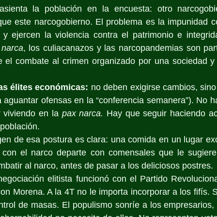
sienta la población en la encuesta: otro narcogobi
que este narcogobierno. El problema es la impunidad co
y ejercen la violencia contra el patrimonio e integrida
 narca
, los culiacanazos y las narcopandemias son par
e el combate al crimen organizado por una sociedad y 
as élites económicas:
 no deben exigirse cambios, sino 
 aguantar ofensas en la “conferencia semanera”). No ha
r viviendo en la 
pax narca.
 Hay que seguir haciendo ac
 población.
en de esa postura es clara: una comida en un lugar exc
o con el narco departe con comensales que le sugier
batir al narco, antes de pasar a los deliciosos postres.
egociación elitista funcionó con el Partido Revolucionar
on Morena. A la 4T no le importa incorporar a los fifís. S
ntrol de masas. El populismo sonríe a los empresarios, p