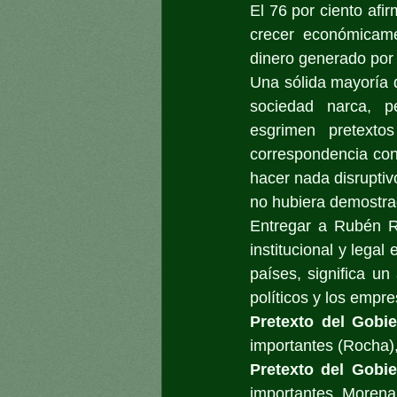
El 76 por ciento afi
crecer económicame
dinero generado por 
Una sólida mayoría q
sociedad narca, pe
esgrimen pretexto
correspondencia con
hacer nada disruptiv
no hubiera demostra
Entregar a Rubén Ro
institucional y lega
países, significa un
políticos y los empr
Pretexto del Gobie
importantes (Rocha),
Pretexto del Gobie
importantes, Morena