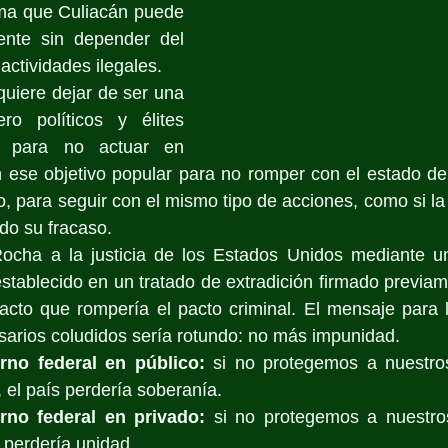
rma que Culiacán puede 
nte sin depender del 
actividades ilegales.
uiere dejar de ser una 
ro políticos y élites 
s para no actuar en 
 ese objetivo popular para no romper con el estado de 
o, para seguir con el mismo tipo de acciones, como si l
do su fracaso.
cha a la justicia de los Estados Unidos mediante un
l establecido en un tratado de extradición firmado previa
 acto que rompería el pacto criminal. El mensaje para lo
esarios coludidos sería rotundo: no más impunidad.
rno federal en público:
 si no protegemos a nuestros
 el país perdería soberanía.
rno federal en privado: 
si no protegemos a nuestros
 perdería unidad.