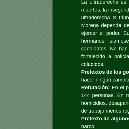
La ultraderecha es 
muertes, la insegurid
ultraderecha. Si triu
Morena depende del 
ejercer el poder. S
hermanos siameses
candidatos. No han 
fortalecido a polic
coludidos.
Pretextos de los go
hacer ningún cambio.
Refutación:
 En el 
144 personas. En m
homicidios, desapar
de trabajo menos reg
Pretexto de algunos
narco.