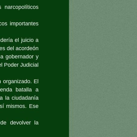
narcopolíticos 
cos importantes 
ría el juicio a 
es del acordeón 
a gobernador y 
l Poder Judicial 
n organizado. El 
enda batalla a 
a la ciudadanía 
sí mismos. Ese 
de devolver la 