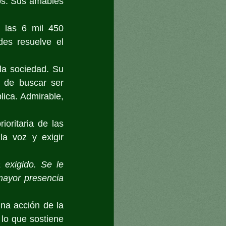
os. Sus amables 
las 6 mil 450 
es resuelve el 
a sociedad. Su 
 de buscar ser 
ica. Admirable, 
oritaria de las 
 voz y exigir 
exigido. Se le 
ayor presencia 
a acción de la 
 lo que sostiene 