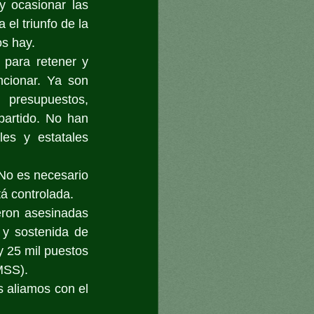
 ocasionar las 
el triunfo de la 
os hay.
 para retener y 
cionar. Ya son 
resupuestos, 
artido. No han 
es y estatales 
No es necesario 
á controlada.
ron asesinadas 
y sostenida de 
 25 mil puestos 
MSS).
 aliamos con el 