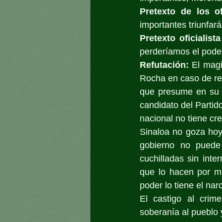
Pretexto de los of
importantes triunfará
Pretexto oficialist
perderíamos el pode
Refutación:
 El magi
Rocha en caso de rea
que presume en su 
candidato del Partido
nacional no tiene cre
Sinaloa no goza hoy d
gobierno no puede 
cuchilladas sin inte
que lo hacen por ma
poder lo tiene el nar
El castigo al crime
soberanía al pueblo y