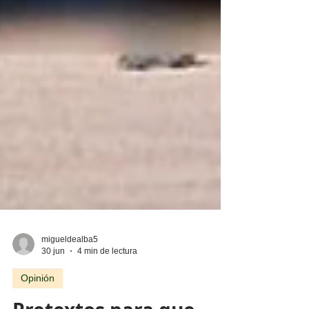
migueldealba5
30 jun
4 min de lectura
Opinión