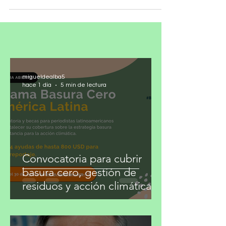
miente al negar la crisis y afirmar que en
Sinaloa sólo se viven episodios pasajeros
de violencia que se han atendido bien
(“baches”, dice el gobernador). La verdad es
que Sinaloa padece una crisis sostenida que
sangra la economía, la salud, el patrimonio y
la vida de sus habitantes. Con negarla no se
va a solucionar. En los últimos 16 meses no
ha vuelto al número de asesinatos,
migueldealba5
secuestros y robos de vehí
hace 1 día
5 min de lectura
Convocatoria para cubrir
basura cero, gestión de
residuos y acción climática