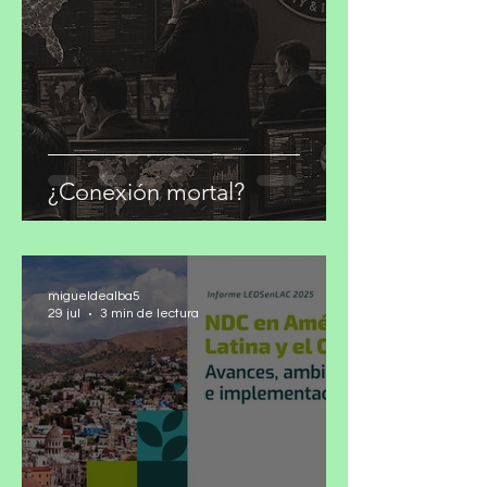
migueldealba5
30 jul
4 min de lectura
¿Conexión mortal?
migueldealba5
29 jul
3 min de lectura