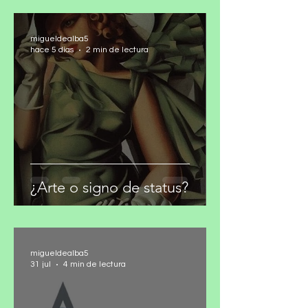
¿Puede Morena romper con
el narco?
migueldealba5
hace 5 días
2 min de lectura
¿Arte o signo de status?
migueldealba5