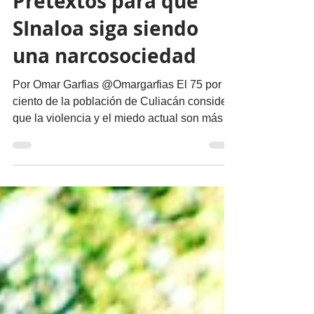
Pretextos para que
SInaloa siga siendo
una narcosociedad
Por Omar Garfias @Omargarfias El 75 por
ciento de la población de Culiacán considera
que la violencia y el miedo actual son más
caros que los beneficios que pueden traer
las actividades ilegales, según encuesta de
la consultora Lexia, levantada en noviembre
de 2025. El 70 por ciento cree que los
sinaloenses ya no debieran regresar al
pasado, sino buscar la paz verdadera. El 76
por ciento afirma que Culiacán puede crecer
económicamente sin depender del dinero
generado por ac