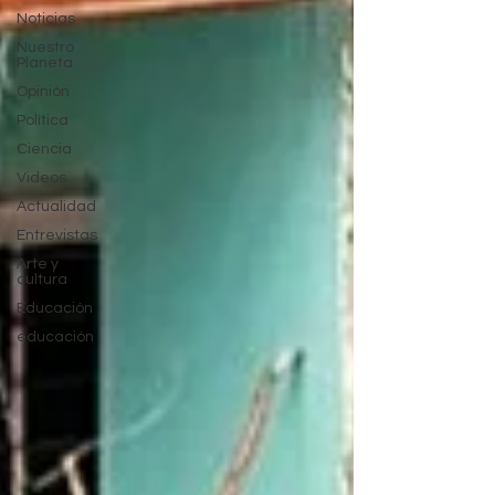
Noticias
Nuestro
Planeta
Opinión
Política
Ciencia
Videos
Actualidad
Entrevistas
Arte y
cultura
Educación
educación