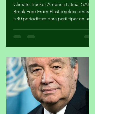
basura cero, gestión de
residuos y acción climática
Climate Tracker América Latina, GAIA y
Break Free From Plastic seleccionarán
a 40 periodistas para participar en un
programa de formación sobre la
estrategia basura cero y su importancia
en la agenda climática. Al finalizar el
proceso, cuatro participantes recibirán
mentoría editorial y un incentivo
económico para producir reportajes
sobre esta temática. La forma en que
se gestionan los residuos tiene
implicaciones directas para el cambio
climático, la salud pública y la just